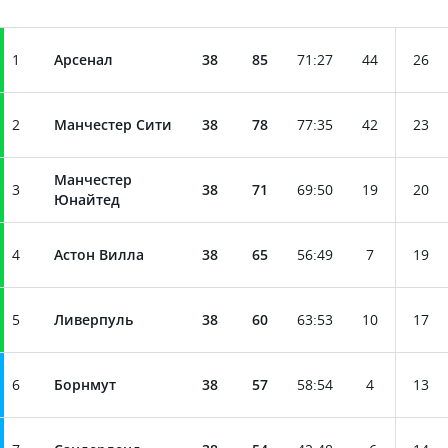
1
Арсенал
38
85
71
:
27
44
26
2
Манчестер Сити
38
78
77
:
35
42
23
Манчестер
3
38
71
69
:
50
19
20
Юнайтед
4
Астон Вилла
38
65
56
:
49
7
19
5
Ливерпуль
38
60
63
:
53
10
17
6
Борнмут
38
57
58
:
54
4
13