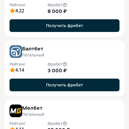
Рейтинг
Фрибет
4.22
8 000 ₽
О
Получить фрибет
o
Балтбет
Легальный
Рейтинг
Фрибет
4.14
3 000 ₽
Получить фрибет
7
Мелбет
Легальный
Рейтинг
Фрибет