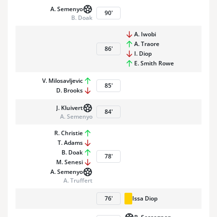
A. Semenyo
90
'
B. Doak
A. Iwobi
A. Traore
86
'
I. Diop
E. Smith Rowe
V. Milosavljevic
85
'
D. Brooks
J. Kluivert
84
'
A. Semenyo
R. Christie
T. Adams
B. Doak
78
'
M. Senesi
A. Semenyo
A. Truffert
76
'
Issa Diop