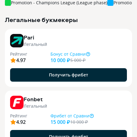
Promotion - Champions League (League phase)
Promotion 
Легальные букмекеры
3
Pari
Легальный
Рейтинг
Бонус
от Сравни
4.97
10 000 ₽
5 000
₽
Получить фрибет
9
Fonbet
Легальный
Рейтинг
Фрибет
от Сравни
4.92
15 000 ₽
10 000
₽
Получить фрибет