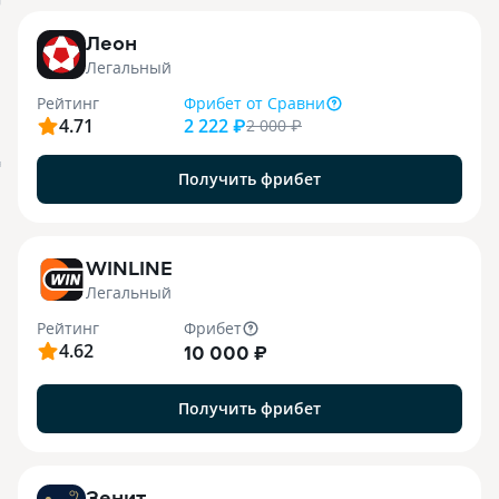
j
Леон
Легальный
Рейтинг
Фрибет
от Сравни
4.71
2 222 ₽
2 000
₽
я
Получить фрибет
WINLINE
Легальный
Рейтинг
Фрибет
4.62
10 000 ₽
Получить фрибет
Зенит