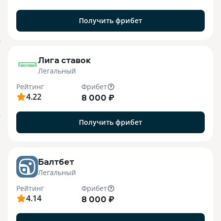
Получить фрибет
M
Лига ставок
Легальный
Рейтинг
Фрибет
4.22
8 000 ₽
О
Получить фрибет
o
Балтбет
Легальный
Рейтинг
Фрибет
4.14
8 000 ₽