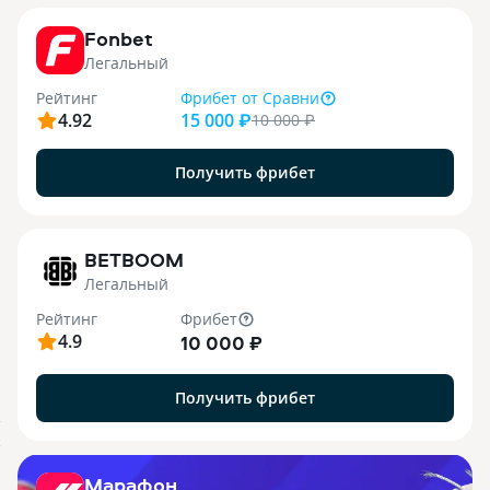
Fonbet
Легальный
Рейтинг
Фрибет
от Сравни
4.92
15 000 ₽
10 000
₽
Получить фрибет
1
BETBOOM
Легальный
Рейтинг
Фрибет
4.9
10 000 ₽
Получить фрибет
.
X
Марафон