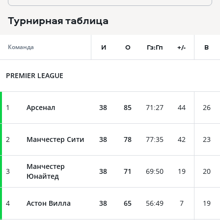
Турнирная таблица
И
О
Гз:Гп
+/-
В
Команда
PREMIER LEAGUE
1
Арсенал
38
85
71
:
27
44
26
2
Манчестер Сити
38
78
77
:
35
42
23
Манчестер
3
38
71
69
:
50
19
20
Юнайтед
4
Астон Вилла
38
65
56
:
49
7
19