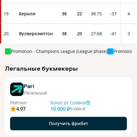
19
Бернли
38
22
38
:
75
-37
4
20
Вулверхэмптон
38
20
27
:
68
-41
3
Promotion - Champions League (League phase)
Promotion 
Легальные букмекеры
3
Pari
Легальный
Рейтинг
Бонус
от Сравни
4.97
10 000 ₽
5 000
₽
Получить фрибет
9