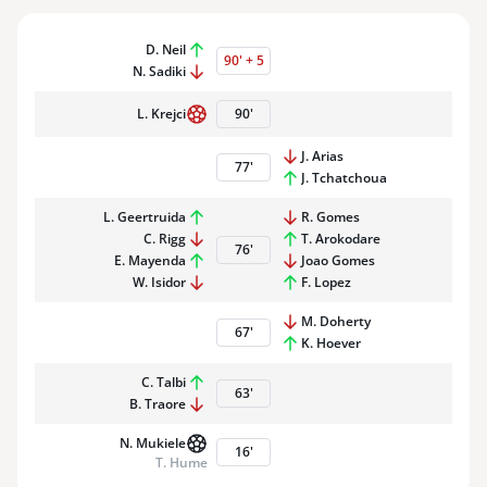
D. Neil
90
'
+
5
N. Sadiki
L. Krejci
90
'
J. Arias
77
'
J. Tchatchoua
L. Geertruida
R. Gomes
C. Rigg
T. Arokodare
76
'
E. Mayenda
Joao Gomes
W. Isidor
F. Lopez
M. Doherty
67
'
K. Hoever
C. Talbi
63
'
B. Traore
N. Mukiele
16
'
10
21
9
T. Hume
J. S. Larsen
R. Gomes
J. Arias
22