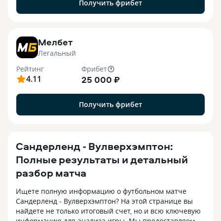
Получить фрибет
7
Мелбет
Легальный
Рейтинг
Фрибет
4.11
25 000 ₽
Получить фрибет
Сандерленд - Вулверхэмптон:
Полные результаты и детальный
разбор матча
Ищете полную информацию о футбольном матче
Сандерленд - Вулверхэмптон? На этой странице вы
найдете не только итоговый счет, но и всю ключевую
информацию для анализа игры. Мы предоставляем