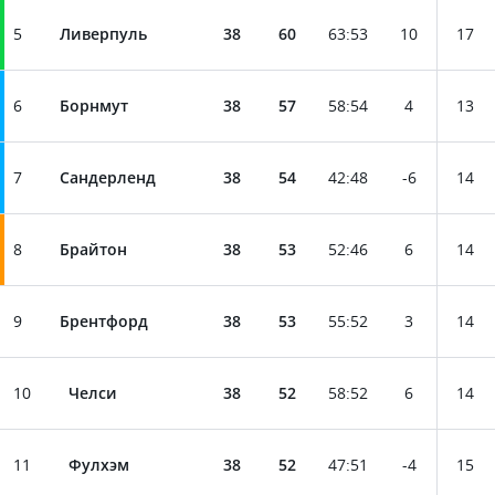
5
Ливерпуль
38
60
63
:
53
10
17
6
Борнмут
38
57
58
:
54
4
13
7
Сандерленд
38
54
42
:
48
-6
14
8
Брайтон
38
53
52
:
46
6
14
9
Брентфорд
38
53
55
:
52
3
14
10
Челси
38
52
58
:
52
6
14
11
Фулхэм
38
52
47
:
51
-4
15