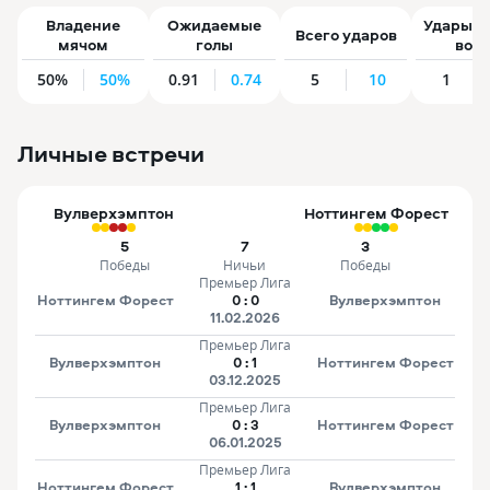
Владение
Ожидаемые
Удары в 
26
Всего ударов
мячом
голы
воро
M. Sels
10
27
9
J. Bellegarde
J. S. Larsen
J. Arias
50%
50%
0.91
0.74
5
10
1
Личные встречи
Вулверхэмптон
Ноттингем Форест
5
7
3
Победы
Ничьи
Победы
Премьер Лига
Ноттингем Форест
0
:
0
Вулверхэмптон
11.02.2026
Премьер Лига
Вулверхэмптон
0
:
1
Ноттингем Форест
03.12.2025
Премьер Лига
Вулверхэмптон
0
:
3
Ноттингем Форест
06.01.2025
Премьер Лига
Ноттингем Форест
1
:
1
Вулверхэмптон