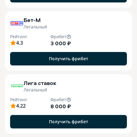
B
Бет-М
Легальный
Рейтинг
Фрибет
4.3
3 000 ₽
Получить фрибет
M
Лига ставок
Легальный
Рейтинг
Фрибет
4.22
8 000 ₽
О
Получить фрибет
o