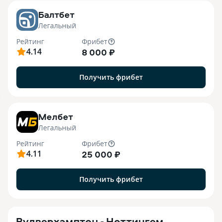
Балтбет
Легальный
Рейтинг
Фрибет
4.14
8 000 ₽
Получить фрибет
7
Мелбет
Легальный
Рейтинг
Фрибет
4.11
25 000 ₽
Получить фрибет
Вулверхэмптон - Ноттингем