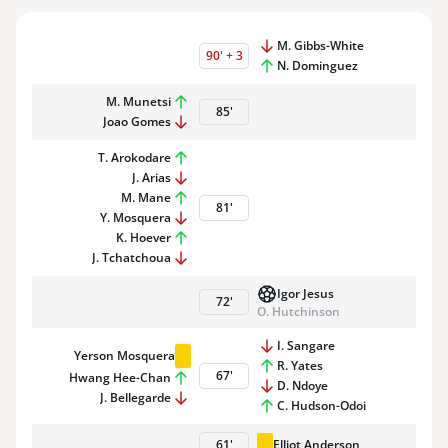
M. Gibbs-White
90
'
+
3
N. Dominguez
M. Munetsi
85
'
Joao Gomes
T. Arokodare
J. Arias
M. Mane
81
'
Y. Mosquera
K. Hoever
J. Tchatchoua
Igor Jesus
72
'
O. Hutchinson
I. Sangare
Yerson Mosquera
R. Yates
67
'
Hwang Hee-Chan
D. Ndoye
J. Bellegarde
C. Hudson-Odoi
61
'
Elliot Anderson