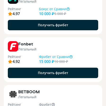
Легальный
Рейтинг
Бонус
от Сравни
4.97
10 000 ₽
5 000
₽
Получить фрибет
9
Fonbet
Легальный
Рейтинг
Фрибет
от Сравни
4.92
15 000 ₽
10 000
₽
Получить фрибет
1
BETBOOM
Легальный
Рейтинг
Фрибет