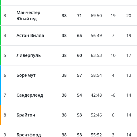
Манчестер
3
38
71
69
:
50
19
20
Юнайтед
4
Астон Вилла
38
65
56
:
49
7
19
5
Ливерпуль
38
60
63
:
53
10
17
6
Борнмут
38
57
58
:
54
4
13
7
Сандерленд
38
54
42
:
48
-6
14
8
Брайтон
38
53
52
:
46
6
14
9
Брентфорд
38
53
55
:
52
3
14