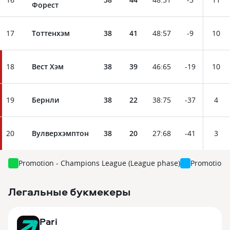
Форест
17
Тоттенхэм
38
41
48
:
57
-9
10
18
Вест Хэм
38
39
46
:
65
-19
10
19
Бернли
38
22
38
:
75
-37
4
20
Вулверхэмптон
38
20
27
:
68
-41
3
Promotion - Champions League (League phase)
Promotion 
Легальные букмекеры
3
Pari