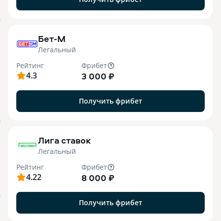
B
Бет-М
Легальный
Рейтинг
Фрибет
4.3
3 000 ₽
Получить фрибет
M
Лига ставок
Легальный
Рейтинг
Фрибет
4.22
8 000 ₽
О
Получить фрибет