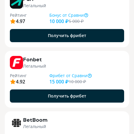
Легальный
Рейтинг
Бонус
от Сравни
4.97
10 000 ₽
5 000
₽
Получить фрибет
9
Fonbet
Легальный
Рейтинг
Фрибет
от Сравни
4.92
15 000 ₽
10 000
₽
Получить фрибет
1
BetBoom
Легальный