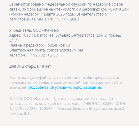
Зарегистрировано Федеральной службой по надзору в сфере
связи, информационных технологий и массовых коммуникаций
(Роскомнадзор) 17 марта 2025 года. Свидетельство о
регистрации СМИ ЭЛ № ФС 77 - 89201
Учредитель: ООО «Фантех»
Адрес: 109544, г. Москва, бульвар Энтузиастов, дом 2, помещ.
8/17
Главный редактор: Прудников К.П.
Электронная почта: company@sravni.bet
Телефон: + 7 926 321 02 88
Для лиц старше 18 лет
Мы используем файлы cookie для того, чтобы предоставить
пользователям больше возможностей при посещении сайта
sravni.bet.
Подробнее об условиях использования.
© 2025, ООО «Фантех». При использовании материалов
гиперссылка на sravni.bet обязательна. ИНН 9705235230, ОГРН
1247700777246. 109544, г. Москва, бульвар Энтузиастов, дом 2,
помещ. 8/17