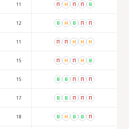
11
П
Н
П
П
В
12
В
Н
В
П
П
11
П
П
Н
Н
Н
15
П
Н
П
Н
В
15
В
В
П
П
П
17
В
В
П
П
П
18
В
Н
В
В
П