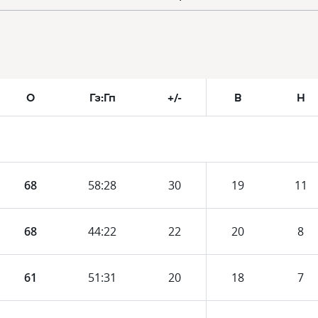
О
Гз:Гп
+/-
В
Н
68
58
:
28
30
19
11
68
44
:
22
22
20
8
61
51
:
31
20
18
7