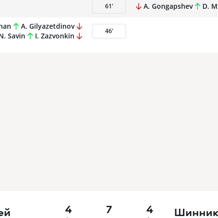
A. Gongapshev
D. M
61
'
han
A. Gilyazetdinov
46
'
N. Savin
I. Zazvonkin
4
7
4
ей
Шинник