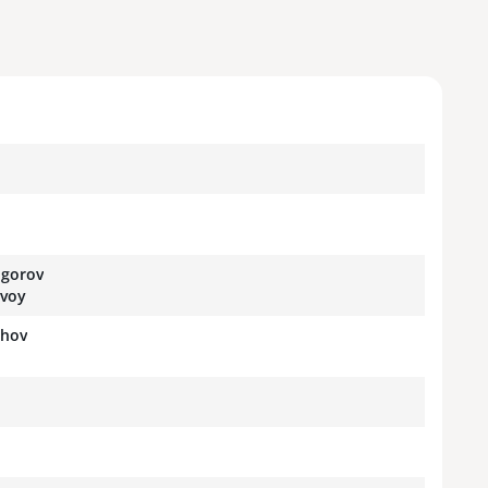
ogorov
ovoy
khov