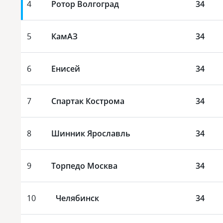
4
Ротор Волгоград
34
5
КамАЗ
34
6
Енисей
34
7
Спартак Кострома
34
8
Шинник Ярославль
34
9
Торпедо Москва
34
10
Челябинск
34