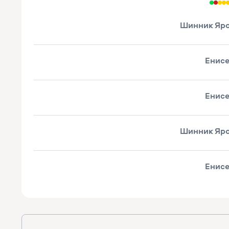
Шинник Яр
Енис
Енис
Шинник Яр
Енис