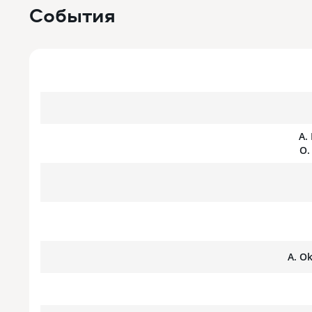
События
A.
O.
A. O