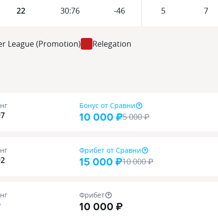
22
30
:
76
-46
5
7
er League (Promotion)
Relegation
нг
Бонус
от Сравни
10 000 ₽
97
5 000
₽
нг
Фрибет
от Сравни
15 000 ₽
92
10 000
₽
нг
Фрибет
10 000 ₽
9