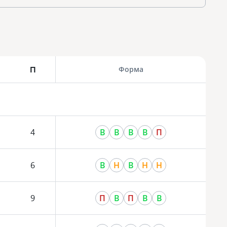
П
Форма
4
В
В
В
В
П
6
В
Н
В
Н
Н
9
П
В
П
В
В