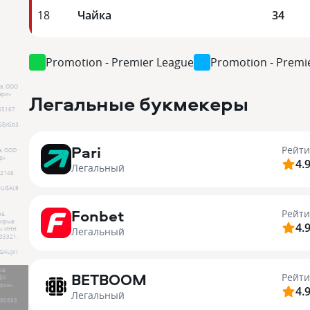
18
Чайка
34
Promotion - Premier League
Promotion - Premi
а.
ООО
Легальные букмекеры
ари»
65167
.
GEvGo3
Pari
Рейти
а.
ООО
р»
4.
Легальный
2148
.
GUGAL9
Fonbet
Рейти
а.
ирма
4.
Легальный
»
ИНН
05321
.
GAUJx1
ма.
BETBOOM
Рейти
БК
фон»
4.
Легальный
80668
.