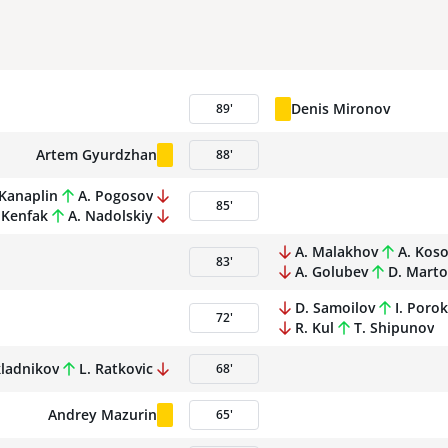
Denis Mironov
89
'
Artem Gyurdzhan
88
'
 Kanaplin
A. Pogosov
85
'
 Kenfak
A. Nadolskiy
A. Malakhov
A. Kos
83
'
A. Golubev
D. Mart
D. Samoilov
I. Poro
72
'
R. Kul
T. Shipunov
kladnikov
L. Ratkovic
68
'
Andrey Mazurin
65
'