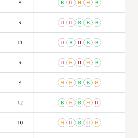
8
В
П
Н
Н
В
9
П
П
В
В
В
11
П
В
П
В
В
9
П
Н
П
Н
В
8
Н
Н
В
В
Н
12
В
Н
В
Н
П
10
Н
П
В
П
Н