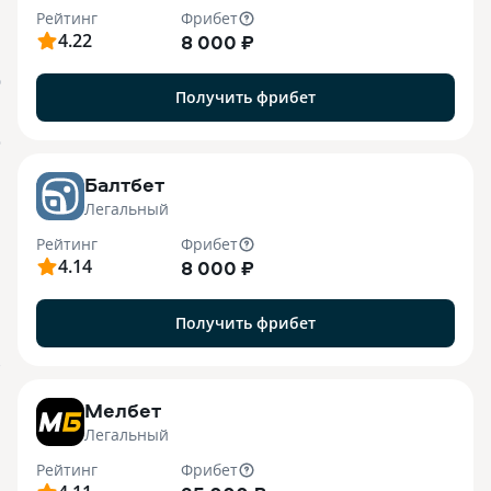
Рейтинг
Фрибет
4.22
8 000 ₽
О
Получить фрибет
o
Балтбет
Легальный
Рейтинг
Фрибет
4.14
8 000 ₽
Получить фрибет
7
Мелбет
Легальный
Рейтинг
Фрибет