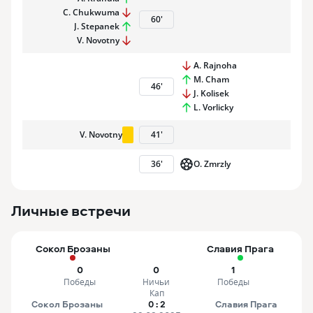
C. Chukwuma
60
'
J. Stepanek
V. Novotny
A. Rajnoha
M. Cham
46
'
J. Kolisek
L. Vorlicky
V. Novotny
41
'
36
'
O. Zmrzly
Личные встречи
Сокол Брозаны
Славия Прага
0
0
1
Победы
Ничьи
Победы
Кап
Сокол Брозаны
0
:
2
Славия Прага