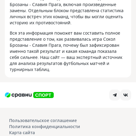
Брозаны - Славия Прага, включая произведенные
замены. Отдельным блоком представлена статистика
личных встреч этих команд, чтобы вы могли оценить
историю их противостояний.
Вся эта информация поможет вам составить полное
представление о том, как развивалась игра Сокол
Брозаны - Славия Прага, почему был зафиксирован
именно такой результат и какая команда показала
себя сильнее. Наш сайт — ваш экспертный источник
для анализа результатов футбольных матчей и
турнирных таблиц.
Пользовательское соглашение
Политика конфиденциальности
Карта сайта