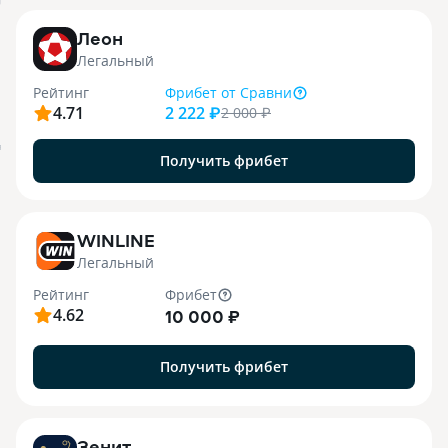
j
Леон
Легальный
Рейтинг
Фрибет
от Сравни
4.71
2 222 ₽
2 000
₽
я
Получить фрибет
WINLINE
Легальный
Рейтинг
Фрибет
4.62
10 000 ₽
Получить фрибет
Зенит