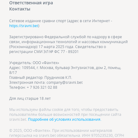
Ответственная игра
Контакты
Сетевое издание сравни спорт (адрес в сети Интернет -
https://sravni.bet
)
Зарегистрировано Федеральной службой по надзору в сфере
связи, информационных технологий и массовых коммуникаций
(Роскомнадзор) 17 марта 2025 года. Свидетельство о
регистрации СМИ ЭЛ № ФС 77 - 89201
Учредитель: ООО «Фантех»
Адрес: 109544, г. Москва, бульвар Энтузиастов, дом 2, помещ.
8/17
Главный редактор: Прудников К.П.
Электронная почта: company@sravni.bet
Телефон: + 7 926 321 02 88
Для лиц старше 18 лет
Мы используем файлы cookie для того, чтобы предоставить
пользователям больше возможностей при посещении сайта
sravni.bet.
Подробнее об условиях использования.
© 2025, ООО «Фантех». При использовании материалов
гиперссылка на sravni.bet обязательна. ИНН 9705235230, ОГРН