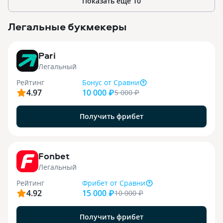
Показать еще
10
Легальные букмекеры
3
Pari
Легальный
Рейтинг
Бонус
от Сравни
4.97
10 000 ₽
5 000
₽
Получить фрибет
9
Fonbet
Легальный
Рейтинг
Фрибет
от Сравни
4.92
15 000 ₽
10 000
₽
Получить фрибет