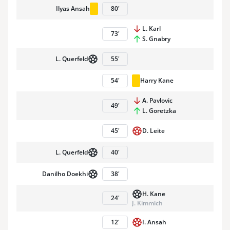
Ilyas Ansah
80
'
L. Karl
73
'
S. Gnabry
L. Querfeld
55
'
54
'
Harry Kane
A. Pavlovic
49
'
L. Goretzka
45
'
D. Leite
L. Querfeld
40
'
Danilho Doekhi
38
'
H. Kane
24
'
J. Kimmich
9
12
'
I. Ansah