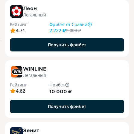
Леон
Легальный
Рейтинг
Фрибет
от Сравни
4.71
2 222 ₽
2 000
₽
я
Получить фрибет
WINLINE
Легальный
Рейтинг
Фрибет
4.62
10 000 ₽
Получить фрибет
Зенит