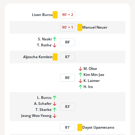
Livan Burcu
90
'
+
2
90
'
+
1
Manuel Neuer
S. Nsoki
88
'
T. Rothe
Aljoscha Kemlein
87
'
M. Olise
Kim Min-Jae
86
'
K. Laimer
H. Ito
L. Burcu
A. Schafer
83
'
T. Skarke
Jeong Woo-Yeong
81
'
Dayot Upamecano