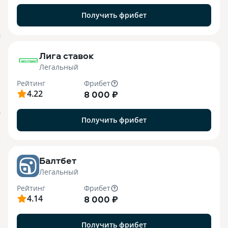
Получить фрибет
M
Лига ставок
Легальный
Рейтинг
Фрибет
4.22
8 000 ₽
О
Получить фрибет
o
Балтбет
Легальный
Рейтинг
Фрибет
4.14
8 000 ₽
Получить фрибет