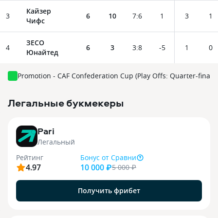
Кайзер
3
6
10
7
:
6
1
3
1
Чифс
ЗЕСО
4
6
3
3
:
8
-5
1
0
Юнайтед
Promotion - CAF Confederation Cup (Play Offs: Quarter-finals)
Легальные букмекеры
3
Pari
Легальный
Рейтинг
Бонус
от Сравни
4.97
10 000 ₽
5 000
₽
Получить фрибет
9