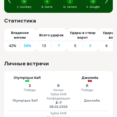
16
4
2
10
3
29
35
20
3
S. Coulibaly
B. Diarra
M. Camara
K. Glougbe
M. De
B. Ouattara
C. Kanoute
Y. Sangare
A. Keita
22
21
5
Статистика
S. Errahouli
M. Chemlal
A. Eddaou
Владение
Удары в створ
Удары 
30
Всего ударов
мячом
ворот
воро
W. Kouassi
19
Y. Najari
42%
58%
13
7
5
3
6
Личные встречи
Olympique Safi
Джолиба
2
0
0
Победы
Ничьи
Победы
Кубок КАФ
Конфедерации
Olympique Safi
Джолиба
2
:
1
08.02.2026
Кубок КАФ