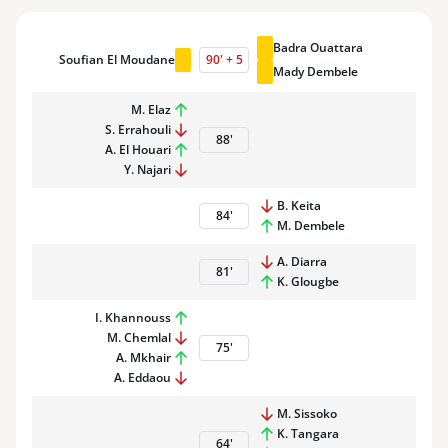
Badra Ouattara
Soufian El Moudane
90
'
+
5
Mady Dembele
M. Elaz
S. Errahouli
88
'
A. El Houari
Y. Najari
B. Keita
84
'
M. Dembele
A. Diarra
81
'
K. Glougbe
I. Khannouss
M. Chemlal
75
'
A. Mkhair
A. Eddaou
M. Sissoko
K. Tangara
64
'