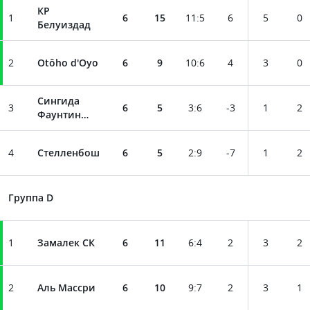
КР
1
6
15
11
:
5
6
5
0
Белуиздад
2
Otôho d'Oyo
6
9
10
:
6
4
3
0
Сингидa
3
6
5
3
:
6
-3
1
2
Фаунтин
Гейт
4
Стелленбош
6
5
2
:
9
-7
1
2
Группа D
1
Замалек СК
6
11
6
:
4
2
3
2
2
Аль Массри
6
10
9
:
7
2
3
1