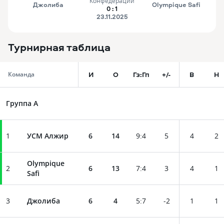
Конфедерации
Джолиба
Olympique Safi
0
:
1
23.11.2025
Турнирная таблица
И
О
Гз:Гп
+/-
В
Н
Команда
Группа A
1
УСМ Алжир
6
14
9
:
4
5
4
2
Olympique
2
6
13
7
:
4
3
4
1
Safi
3
Джолиба
6
4
5
:
7
-2
1
1