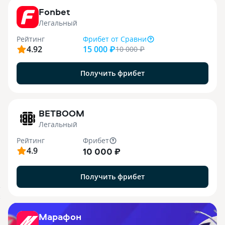
Fonbet
Легальный
Рейтинг
Фрибет
от Сравни
4.92
15 000 ₽
10 000
₽
Получить фрибет
1
BETBOOM
Легальный
Рейтинг
Фрибет
4.9
10 000 ₽
Получить фрибет
.
X
Марафон