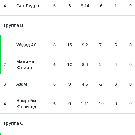
4
Сан-Педро
6
3
8
:
14
-6
1
0
Группа B
1
Уйдад АС
6
15
9
:
2
7
5
0
Манима
2
6
12
8
:
3
5
4
0
Юнион
3
Азам
6
9
4
:
6
-2
3
0
Найроби
4
6
0
1
:
11
-10
0
0
Юнайтед
Группа C