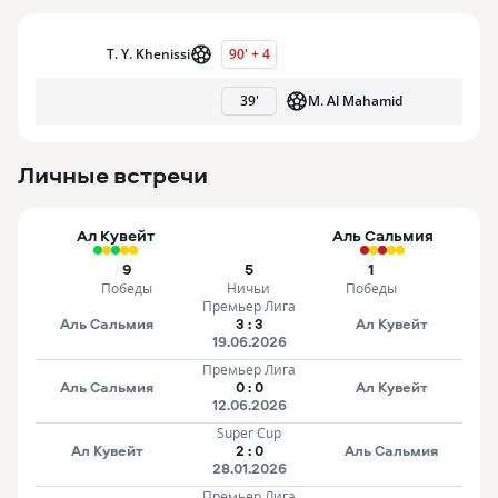
T. Y. Khenissi
90
'
+
4
39
'
M. Al Mahamid
Личные встречи
Ал Кувейт
Аль Сальмия
9
5
1
Победы
Ничьи
Победы
Премьер Лига
Аль Сальмия
3
:
3
Ал Кувейт
19.06.2026
Премьер Лига
Аль Сальмия
0
:
0
Ал Кувейт
12.06.2026
Super Cup
Ал Кувейт
2
:
0
Аль Сальмия
28.01.2026
Премьер Лига