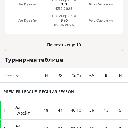
Ал Кувейт
1
:
1
Аль Сальмия
17.12.2025
Премьер Лига
Ал Кувейт
5
:
0
Аль Сальмия
02.05.2025
Показать еще
10
Турнирная таблица
И
О
Гз:Гп
+/-
В
Н
Команда
PREMIER LEAGUE: REGULAR SEASON
Ал
1
18
44
46
:
10
36
13
5
Кувейт
Ал