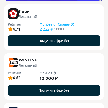
j
Леон
Легальный
Рейтинг
Фрибет
от Сравни
4.71
2 222 ₽
2 000
₽
я
Получить фрибет
WINLINE
Легальный
Рейтинг
Фрибет
4.62
10 000 ₽
Получить фрибет