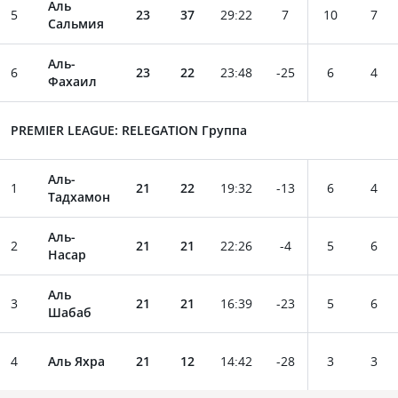
Аль
5
23
37
29
:
22
7
10
7
Сальмия
Аль-
6
23
22
23
:
48
-25
6
4
Фахаил
PREMIER LEAGUE: RELEGATION Группа
Аль-
1
21
22
19
:
32
-13
6
4
Тадхамон
Аль-
2
21
21
22
:
26
-4
5
6
Насар
Аль
3
21
21
16
:
39
-23
5
6
Шабаб
4
Аль Яхра
21
12
14
:
42
-28
3
3