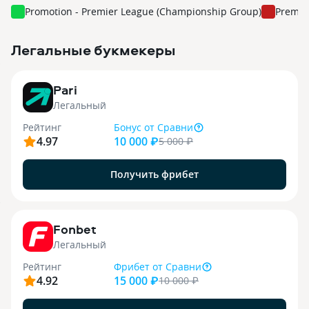
Promotion - Premier League (Championship Group)
Premie
Легальные букмекеры
3
Pari
Легальный
Рейтинг
Бонус
от Сравни
4.97
10 000 ₽
5 000
₽
Получить фрибет
9
Fonbet
Легальный
Рейтинг
Фрибет
от Сравни
4.92
15 000 ₽
10 000
₽