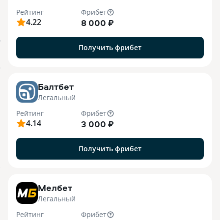
Рейтинг
Фрибет
4.22
8 000 ₽
О
Получить фрибет
o
Балтбет
Легальный
Рейтинг
Фрибет
4.14
3 000 ₽
Получить фрибет
7
Мелбет
Легальный
Рейтинг
Фрибет