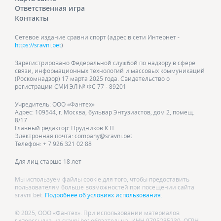
Ответственная игра
Контакты
Сетевое издание сравни спорт (адрес в сети Интернет -
https://sravni.bet
)
Зарегистрировано Федеральной службой по надзору в сфере
связи, информационных технологий и массовых коммуникаций
(Роскомнадзор) 17 марта 2025 года. Свидетельство о
регистрации СМИ ЭЛ № ФС 77 - 89201
Учредитель: ООО «Фантех»
Адрес: 109544, г. Москва, бульвар Энтузиастов, дом 2, помещ.
8/17
Главный редактор: Прудников К.П.
Электронная почта: company@sravni.bet
Телефон: + 7 926 321 02 88
Для лиц старше 18 лет
Мы используем файлы cookie для того, чтобы предоставить
пользователям больше возможностей при посещении сайта
sravni.bet.
Подробнее об условиях использования.
© 2025, ООО «Фантех». При использовании материалов
гиперссылка на sravni.bet обязательна. ИНН 9705235230, ОГРН