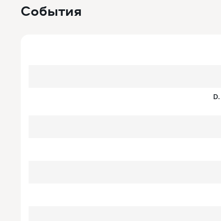
События
D.