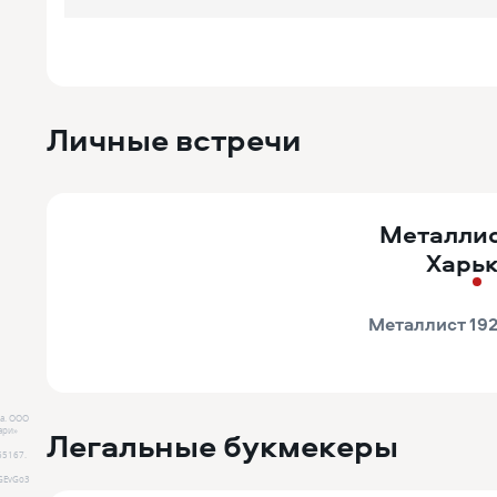
Личные встречи
Металлис
Харь
Металлист 192
а.
ООО
Легальные букмекеры
ари»
65167
.
GEvGo3