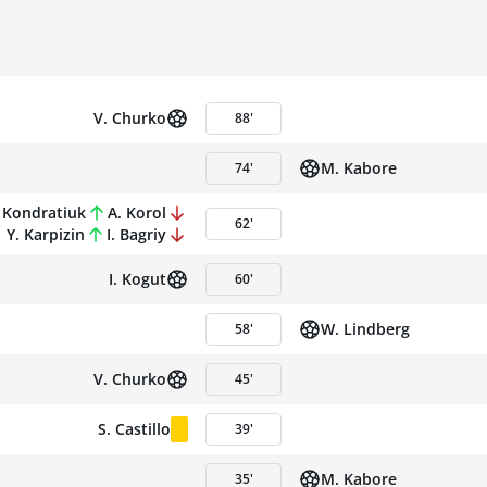
V. Churko
88
'
M. Kabore
74
'
 Kondratiuk
A. Korol
62
'
Y. Karpizin
I. Bagriy
I. Kogut
60
'
W. Lindberg
58
'
V. Churko
45
'
S. Castillo
39
'
M. Kabore
35
'