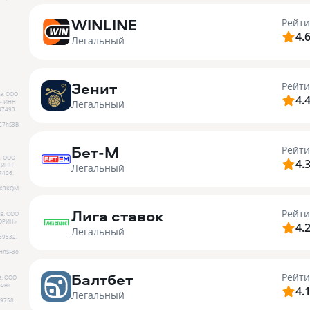
WINLINE
Рейти
4.
Легальный
Зенит
Рейти
а.
ООО
4.
Легальный
»
ИНН
47493
.
G7hS3B
Бет-М
Рейти
.
ООО
4.
Легальный
ИНН
7406
.
HX3KQM
Лига ставок
Рейти
а.
ООО
ОРИН»
4.
Легальный
69532
.
HhSF3o
Балтбет
Рейти
а.
ООО
он»
4.
Легальный
9758
.