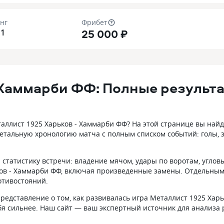
нг
Фрибет
25 000 ₽
11
 Хаммарби ФФ: Полные результ
лист 1925 Харьков - Хаммарби ФФ? На этой странице вы найде
тальную хронологию матча с полным списком событий: голы, 
статистику встречи: владение мячом, удары по воротам, углов
ов - Хаммарби ФФ, включая произведенные замены. Отдельным
отивостояний.
редставление о том, как развивалась игра Металлист 1925 Хар
ебя сильнее. Наш сайт — ваш экспертный источник для анализа