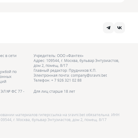
ес в сети
Учредитель: ООО «Фантех»
Адрес: 109544, г. Москва, бульвар Энтузиастов,
дом 2, помещ. 8/17
Главный редактор: Прудников К.П.
ужбой по
Электронная почта: company@sravni.bet
ионных
Телефон: + 7 926 321 02 88
аций
ЭЛ № ФС 77 -
Для лиц старше 18 лет
зовании материалов гиперссылка на sravni.bet обязательна. ИНН
9544, г. Москва, бульвар Энтузиастов, дом 2, помещ. 8/17