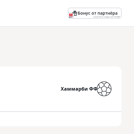
Бонус от партнёра
Реклама ООО «БК «Марафон» ИНН 7701180668
Хаммарби ФФ