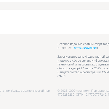
Сетевое издание сравни спорт (адр
Интернет -
https://sravni.bet
)
Зарегистрировано Федеральной сл
надзору в сфере связи, информац
технологий и массовых коммуник
(Роскомнадзор) 17 марта 2025 года.
Свидетельство о регистрации СМИ 
89201
ователям больше возможностей при
© 2025, ООО «Фантех». При исполь
.
9705235230, ОГРН 1247700777246. 10