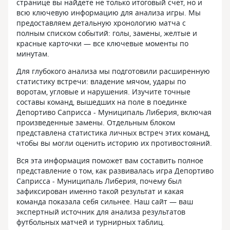
странице вы найдете не только итоговый счет, но и
всю ключевую информацию для анализа игры. Мы
предоставляем детальную хронологию матча с
полным списком событий: голы, замены, желтые и
красные карточки — все ключевые моменты по
минутам.
Для глубокого анализа мы подготовили расширенную
статистику встречи: владение мячом, удары по
воротам, угловые и нарушения. Изучите точные
составы команд, вышедших на поле в поединке
Депортиво Саприсса - Муниципаль Либерия, включая
произведенные замены. Отдельным блоком
представлена статистика личных встреч этих команд,
чтобы вы могли оценить историю их противостояний.
Вся эта информация поможет вам составить полное
представление о том, как развивалась игра Депортиво
Саприсса - Муниципаль Либерия, почему был
зафиксирован именно такой результат и какая
команда показала себя сильнее. Наш сайт — ваш
экспертный источник для анализа результатов
футбольных матчей и турнирных таблиц.