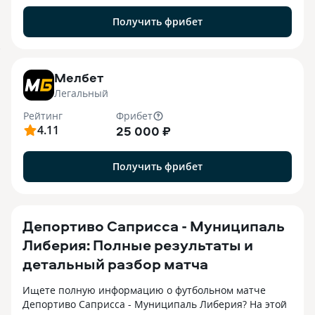
Получить фрибет
7
Мелбет
Легальный
Рейтинг
Фрибет
4.11
25 000 ₽
Получить фрибет
Депортиво Саприсса - Муниципаль
Либерия: Полные результаты и
детальный разбор матча
Ищете полную информацию о футбольном матче
Депортиво Саприсса - Муниципаль Либерия? На этой