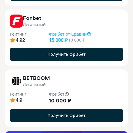
9
Fonbet
Легальный
Рейтинг
Фрибет
от Сравни
4.92
15 000 ₽
10 000
₽
Получить фрибет
1
BETBOOM
Легальный
Рейтинг
Фрибет
4.9
10 000 ₽
Получить фрибет
.
X