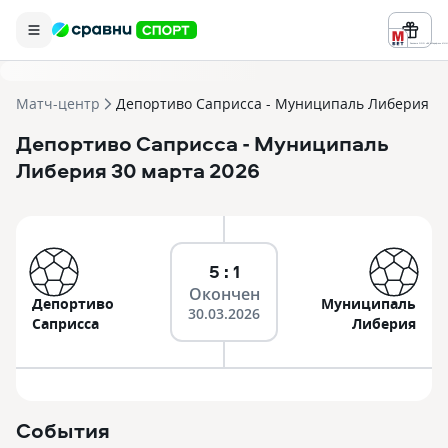
Реклама ООО «БК «Марафон» ИНН 
Матч-центр
Депортиво Саприсса - Муниципаль Либерия
Депортиво Саприсса
- Муниципаль
Либерия
30 марта 2026
5 : 1
Окончен
Депортиво
Муниципаль
30.03.2026
Саприсса
Либерия
События