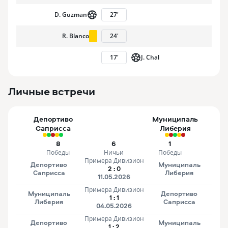
D. Guzman
27
'
R. Blanco
24
'
17
'
J. Chal
Личные встречи
Депортиво
Муниципаль
Саприсса
Либерия
8
6
1
Победы
Ничьи
Победы
Примера Дивизион
Депортиво
Муниципаль
2
:
0
Саприсса
Либерия
11.05.2026
Примера Дивизион
Муниципаль
Депортиво
1
:
1
Либерия
Саприсса
04.05.2026
Примера Дивизион
Депортиво
Муниципаль
1
:
2