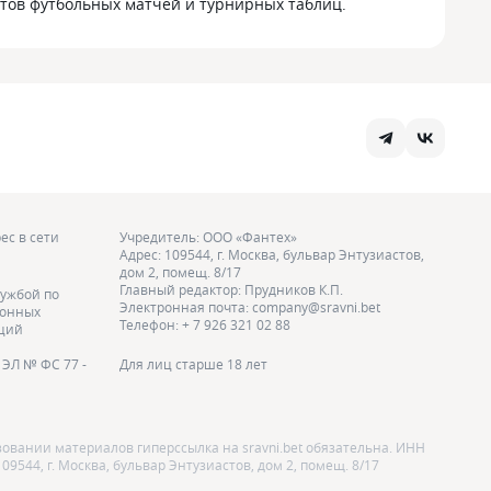
атов футбольных матчей и турнирных таблиц.
ес в сети
Учредитель: ООО «Фантех»
Адрес: 109544, г. Москва, бульвар Энтузиастов,
дом 2, помещ. 8/17
Главный редактор: Прудников К.П.
ужбой по
Электронная почта: company@sravni.bet
ионных
Телефон: + 7 926 321 02 88
аций
ЭЛ № ФС 77 -
Для лиц старше 18 лет
зовании материалов гиперссылка на sravni.bet обязательна. ИНН
9544, г. Москва, бульвар Энтузиастов, дом 2, помещ. 8/17