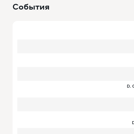
События
D. 