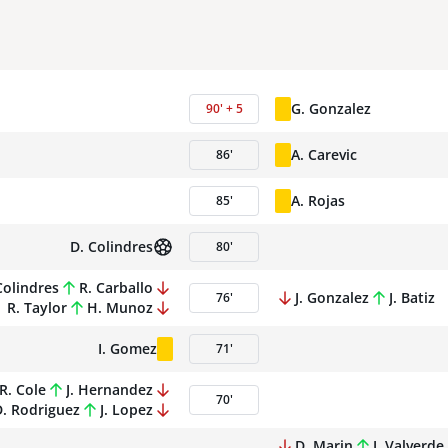
G. Gonzalez
90
'
+
5
A. Carevic
86
'
A. Rojas
85
'
D. Colindres
80
'
Colindres
R. Carballo
J. Gonzalez
J. Batiz
76
'
R. Taylor
H. Munoz
I. Gomez
71
'
R. Cole
J. Hernandez
70
'
D. Rodriguez
J. Lopez
D. Marin
J. Valverde