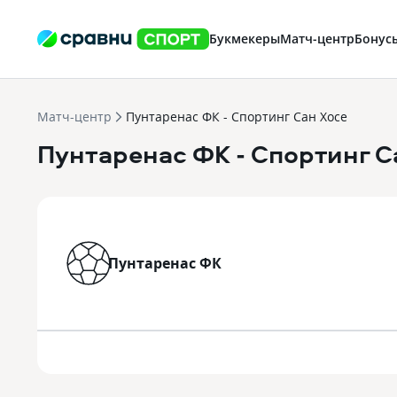
Букмекеры
Матч-центр
Бонус
Матч-центр
Пунтаренас ФК - Спортинг Сан Хосе
Пунтаренас ФК
- Спортинг С
Пунтаренас ФК