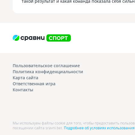
такой результат и какая команда показала себя сил
Пользовательское соглашение
Политика конфиденциальности
Карта сайта
Ответственная игра
Контакты
Мы используем файлы cookie для того, чтобы предоставить польз
посещении сайта sravni.bet.
Подробнее об условиях использования