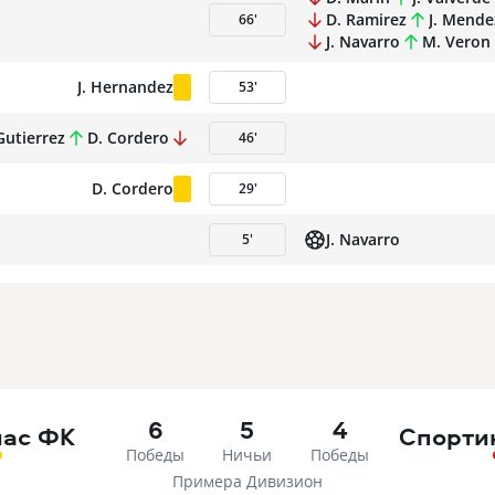
D. Ramirez
J. Mende
66
'
J. Navarro
M. Veron
J. Hernandez
53
'
Gutierrez
D. Cordero
46
'
D. Cordero
29
'
J. Navarro
5
'
6
5
4
нас ФК
Спортин
Победы
Ничьи
Победы
Примера Дивизион