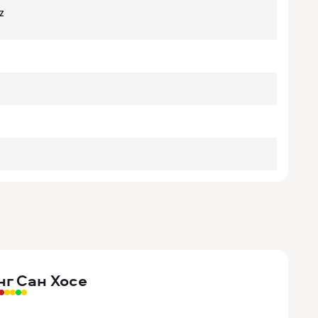
z
г Сан Хосе