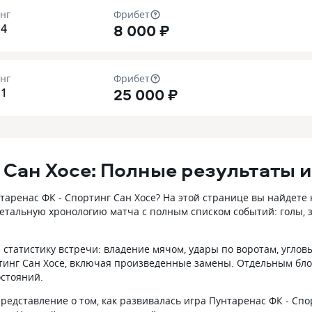
нг
Фрибет
8 000 ₽
14
нг
Фрибет
25 000 ₽
11
 Сан Хосе: Полные результаты 
енас ФК - Спортинг Сан Хосе? На этой странице вы найдете н
тальную хронологию матча с полным списком событий: голы, 
статистику встречи: владение мячом, удары по воротам, углов
тинг Сан Хосе, включая произведенные замены. Отдельным бло
остояний.
редставление о том, как развивалась игра Пунтаренас ФК - Сп