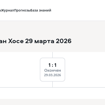
ы
Журнал
Прогнозы
База знаний
ан Хосе
29 марта 2026
1 : 1
Окончен
29.03.2026