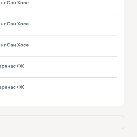
нг Сан Хосе
нг Сан Хосе
нг Сан Хосе
аренас ФК
аренас ФК