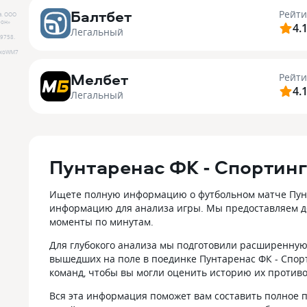
Балтбет
Рейти
а.
ООО
он»
4.
Легальный
9758
.
FxoWM7
Мелбет
Рейти
4.
Легальный
Пунтаренас ФК - Спортинг
Ищете полную информацию о футбольном матче Пунтар
информацию для анализа игры. Мы предоставляем де
моменты по минутам.
Для глубокого анализа мы подготовили расширенную 
вышедших на поле в поединке Пунтаренас ФК - Спор
команд, чтобы вы могли оценить историю их против
Вся эта информация поможет вам составить полное п