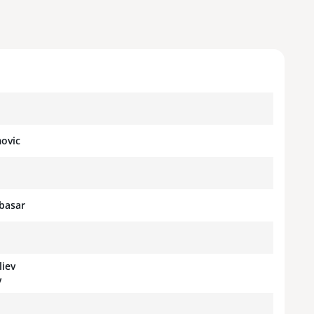
ovic
basar
liev
v