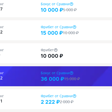
нг
Бонус
от Сравни
10 000 ₽
97
5 000
₽
нг
Фрибет
от Сравни
15 000 ₽
92
10 000
₽
нг
Фрибет
10 000 ₽
9
нг
Бонус
от Сравни
36 000 ₽
82
15 000
₽
нг
Фрибет
от Сравни
2 222 ₽
71
2 000
₽