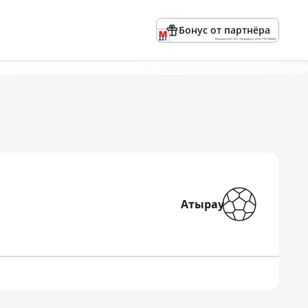
Бонус от партнёра
Реклама ООО «БК «Марафон» ИНН 7701180668
Атырау