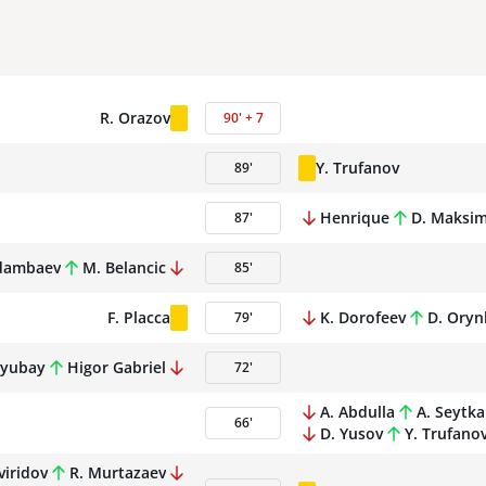
R. Orazov
90
'
+
7
Y. Trufanov
89
'
Henrique
D. Maksim
87
'
dambaev
M. Belancic
85
'
F. Placca
K. Dorofeev
D. Oryn
79
'
lyubay
Higor Gabriel
72
'
A. Abdulla
A. Seytka
66
'
D. Yusov
Y. Trufano
Sviridov
R. Murtazaev