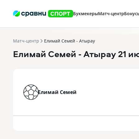
Букмекеры
Матч-центр
Бонус
Матч-центр
Елимай Семей - Атырау
Елимай Семей
- Атырау
21 и
Елимай Семей