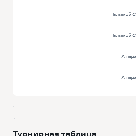
Елимай 
Елимай 
Атыр
Атыр
Турнирная таблица