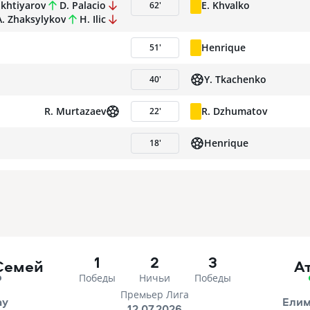
akhtiyarov
D. Palacio
E. Khvalko
62
'
A. Zhaksylykov
H. Ilic
Henrique
51
'
Y. Tkachenko
40
'
R. Murtazaev
R. Dzhumatov
22
'
Henrique
18
'
1
2
3
Семей
А
Победы
Ничьи
Победы
Премьер Лига
ау
Елим
12.07.2026