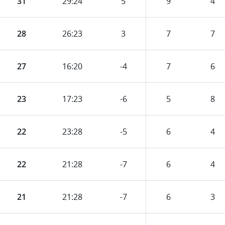
31
29
:
24
5
9
4
28
26
:
23
3
7
7
27
16
:
20
-4
7
6
23
17
:
23
-6
5
8
22
23
:
28
-5
6
4
22
21
:
28
-7
6
4
21
21
:
28
-7
6
3