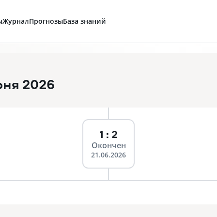
ы
Журнал
Прогнозы
База знаний
юня 2026
1 : 2
Окончен
21.06.2026