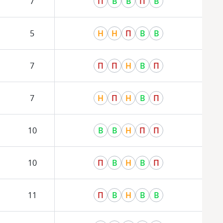
7
П
В
В
П
В
5
Н
Н
П
В
В
7
П
П
Н
В
П
7
Н
П
Н
В
П
10
В
В
Н
П
П
10
П
В
Н
В
П
11
П
В
Н
В
В