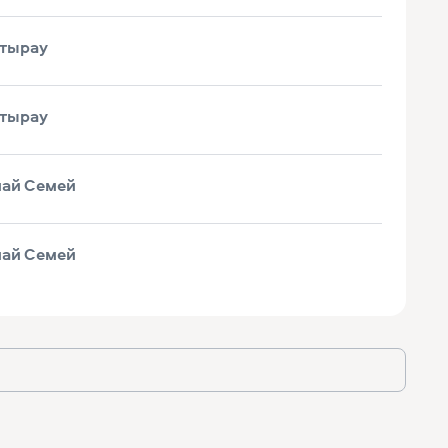
тырау
тырау
ай Семей
ай Семей