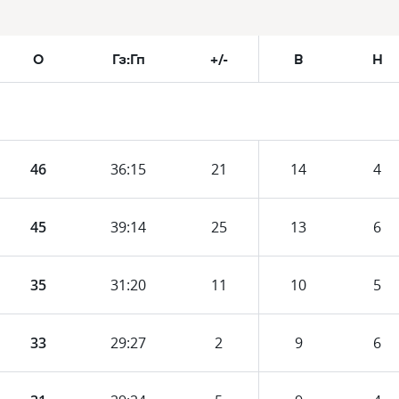
О
Гз:Гп
+/-
В
Н
46
36
:
15
21
14
4
45
39
:
14
25
13
6
35
31
:
20
11
10
5
33
29
:
27
2
9
6