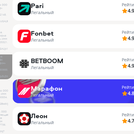
Pari
Рейти
а.
ООО
р»
4.
Легальный
2148
.
GUGAL9
Fonbet
Рейти
а.
ирма
4.
Легальный
»
ИНН
05321
.
GAUJx1
ма.
BETBOOM
Рейти
БК
фон»
4.
Легальный
80668
.
Ju5LDX
Марафон
Рейти
а.
ООО
4.
Легальный
»
ИНН
60834
.
GBwdVj
.
ООО
Леон
Рейти
ляющая
ия
4.
Легальный
НН
7736
.
trq7