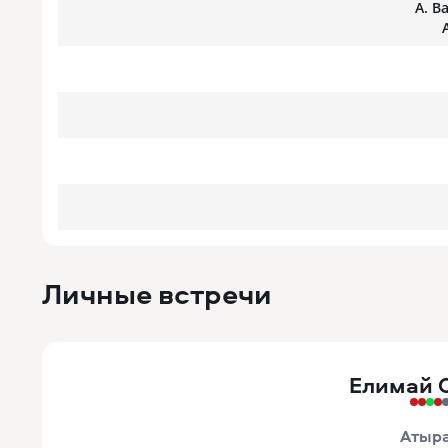
A. B
Личные встречи
Елимай 
Атыр