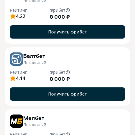
Легальный
Рейтинг
Фрибет
4.22
8 000 ₽
О
Получить фрибет
o
Балтбет
Легальный
Рейтинг
Фрибет
4.14
8 000 ₽
Получить фрибет
7
Мелбет
Легальный
Рейтинг
Фрибет