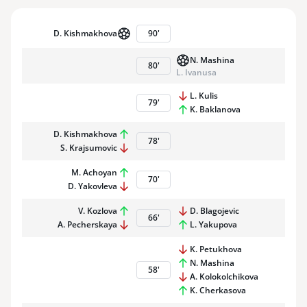
D. Kishmakhova
90
'
N. Mashina
80
'
L. Ivanusa
L. Kulis
79
'
K. Baklanova
D. Kishmakhova
78
'
S. Krajsumovic
M. Achoyan
70
'
D. Yakovleva
V. Kozlova
D. Blagojevic
66
'
A. Pecherskaya
L. Yakupova
K. Petukhova
N. Mashina
58
'
A. Kolokolchikova
K. Cherkasova