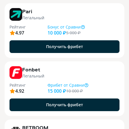
3
Pari
Легальный
Рейтинг
Бонус
от Сравни
4.97
10 000 ₽
5 000
₽
Получить фрибет
9
Fonbet
Легальный
Рейтинг
Фрибет
от Сравни
4.92
15 000 ₽
10 000
₽
Получить фрибет
1
BETBOOM