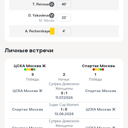
T. Petrova
40
'
D. Yakovleva
33
'
M. Nikolic
A. Pecherskaya
4
'
Личные встречи
ЦСКА Москва Ж
Спартак Москва
3
2
1
Победы
Ничьи
Победы
Супрем Дивизион
Женщины
ЦСКА Москва Ж
Спартак Москва
3
:
1
11.07.2026
Super Cup Women
Спартак Москва
1
:
0
ЦСКА Москва Ж
13.06.2026
Супрем Дивизион
Женщины
Спартак Москва
ЦСКА Москва Ж