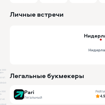
Личные встречи
Нидерл
Нидерл
а.
ООО
Легальные букмекеры
ари»
65167
.
GEvGo3
Pari
Рейти
а.
ООО
р»
4.
Легальный
2148
.
GUGAL9