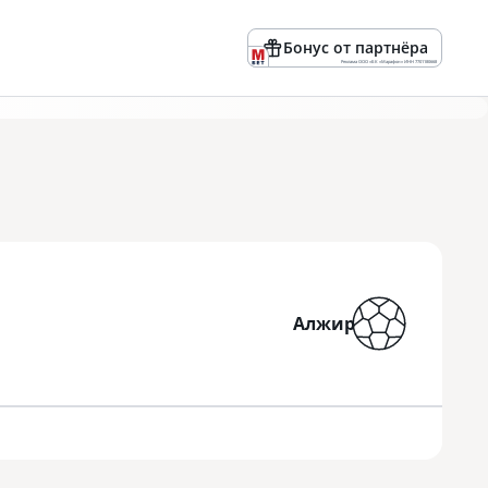
Бонус от партнёра
Реклама ООО «БК «Марафон» ИНН 7701180668
Алжир