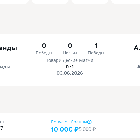
0
0
1
анды
А
Победы
Ничьи
Победы
Товарищеские Матчи
анды
0
:
1
03.06.2026
нг
Бонус
от Сравни
10 000 ₽
97
5 000
₽