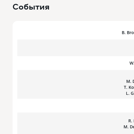
События
B. Br
W
M. 
T. K
L. 
R.
M. D