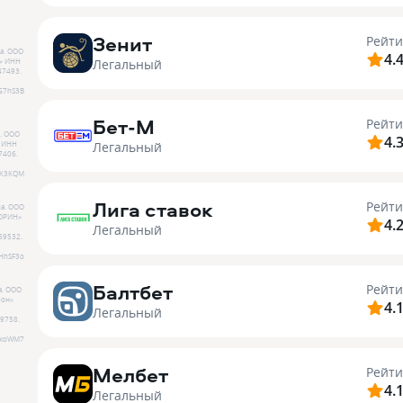
Зенит
Рейти
а.
ООО
4.
Легальный
»
ИНН
47493
.
G7hS3B
Бет-М
Рейти
.
ООО
4.
Легальный
ИНН
7406
.
HX3KQM
Лига ставок
Рейти
а.
ООО
ОРИН»
4.
Легальный
69532
.
HhSF3o
Балтбет
Рейти
а.
ООО
он»
4.
Легальный
9758
.
FxoWM7
Мелбет
Рейти
4.
Легальный