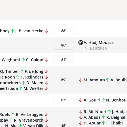
obbey
J. P. van Hecke
88
'
A. Hadj Moussa
86
'
N. Bentaleb
. Weghorst
C. Gakpo
81
'
Q. Timber
F. de Jong
De Roon
T. Reijnders
M. Amoura
A. Boulb
69
'
oopmeiners
D. Malen
Geertruida
M. Wieffer
A. Gouiri
N. Benboua
63
'
R. Ait-Nouri
J. Hadj
 Roefs
B. Verbruggen
A. Abada
R. Belghali
epay
R. Gravenberch
H. Aouar
F. Chaibi
N. Ake
V. van Dijk
46
'