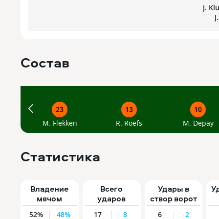
J. Kl
J
Состав
1
12
15
6
4
B. Verbruggen
M. van de Ven
J. P. van Hecke
M. Wieffer
V. van Dijk
R. Gra
T. Re
F. d
23
13
10
M. Flekken
R. Roefs
M. Depay
Статистика
Владение
Всего
Удары в
У
мячом
ударов
створ ворот
52%
48%
17
8
6
2