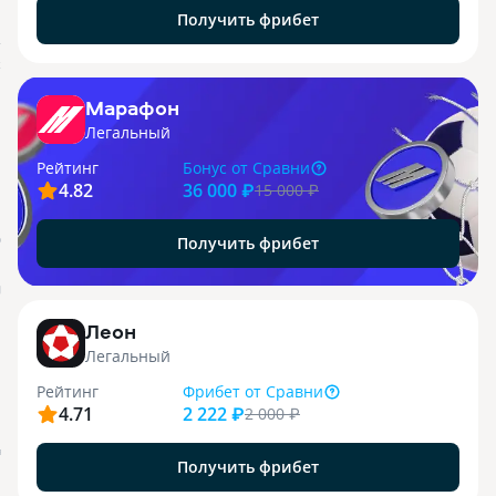
Получить фрибет
.
X
Марафон
Легальный
Рейтинг
Бонус
от Сравни
4.82
36 000 ₽
15 000
₽
Получить фрибет
О
j
Леон
Легальный
Рейтинг
Фрибет
от Сравни
4.71
2 222 ₽
2 000
₽
я
Получить фрибет