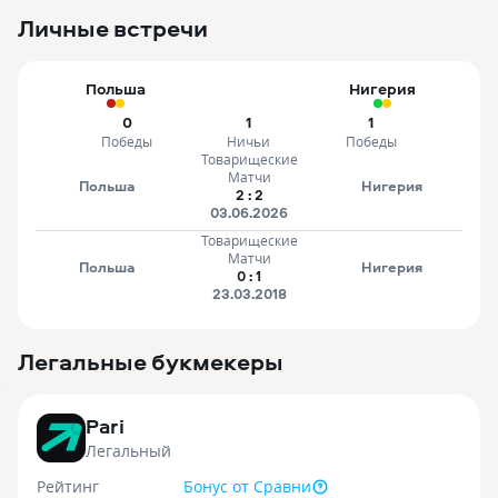
Личные встречи
Польша
Нигерия
0
1
1
Победы
Ничьи
Победы
Товарищеские
Матчи
Польша
Нигерия
2
:
2
03.06.2026
Товарищеские
Матчи
Польша
Нигерия
0
:
1
23.03.2018
Легальные букмекеры
3
Pari
Легальный
Рейтинг
Бонус
от Сравни