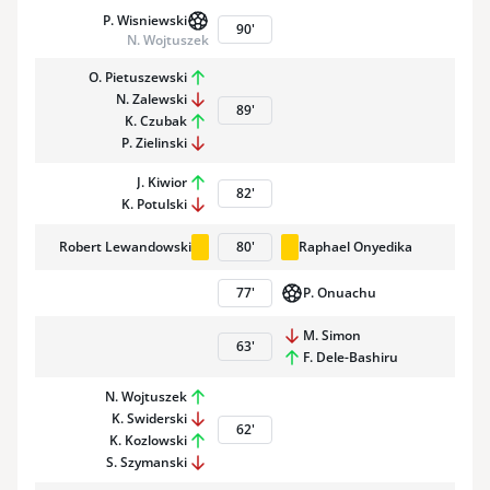
P. Wisniewski
90
'
N. Wojtuszek
O. Pietuszewski
N. Zalewski
89
'
K. Czubak
P. Zielinski
J. Kiwior
82
'
K. Potulski
Robert Lewandowski
80
'
Raphael Onyedika
77
'
P. Onuachu
M. Simon
63
'
F. Dele-Bashiru
N. Wojtuszek
K. Swiderski
62
'
K. Kozlowski
S. Szymanski