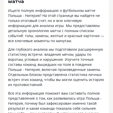
матча
Ищете полную информацию о футбольном матче
Польша - Нигерия? На этой странице вы найдете не
только итоговый счет, но и всю ключевую
информацию для анализа игры. Мы предоставляем
детальную хронологию матча с полным списком
событий: голы, замены, желтые и красные карточки —
все ключевые моменты по минутам.
Для глубокого анализа мы подготовили расширенную
статистику встречи: владение мячом, удары по
воротам, угловые и нарушения. Изучите точные
составы команд, вышедших на поле в поединке
Польша - Нигерия, включая произведенные замены.
Отдельным блоком представлена статистика личных
встреч этих команд, чтобы вы могли оценить историю
их противостояний.
Вся эта информация поможет вам составить полное
представление о том, как развивалась игра Польша -
Нигерия, почему был зафиксирован именно такой
результат и какая команда показала себя сильнее.