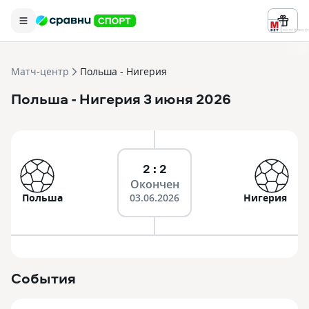
Реклама ООО «БК «Марафон» ИНН 
Матч-центр
Польша - Нигерия
Польша
- Нигерия
3 июня 2026
2 : 2
Окончен
Польша
03.06.2026
Нигерия
События