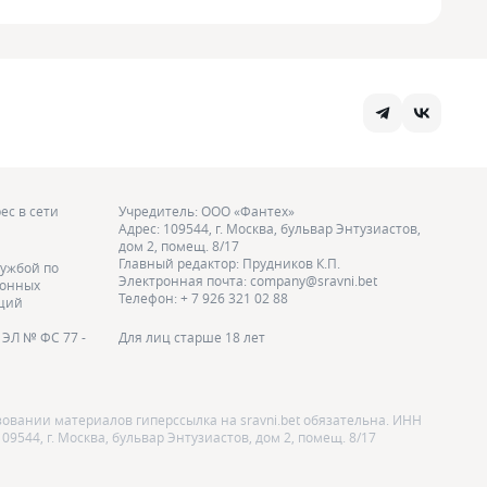
ес в сети
Учредитель: ООО «Фантех»
Адрес: 109544, г. Москва, бульвар Энтузиастов,
дом 2, помещ. 8/17
Главный редактор: Прудников К.П.
ужбой по
Электронная почта: company@sravni.bet
ионных
Телефон: + 7 926 321 02 88
аций
ЭЛ № ФС 77 -
Для лиц старше 18 лет
зовании материалов гиперссылка на sravni.bet обязательна. ИНН
9544, г. Москва, бульвар Энтузиастов, дом 2, помещ. 8/17