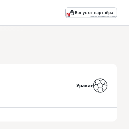
Бонус от партнёра
Реклама ООО «БК «Марафон» ИНН 7701180668
Уракан