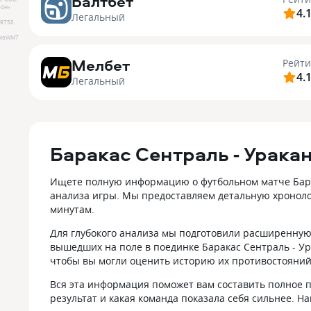
Балтбет
он»
4.
Легальный
9758
.
FxoWM7
Мелбет
Рейти
4.
Легальный
Баракас Сентраль - Урака
Ищете полную информацию о футбольном матче Барак
анализа игры. Мы предоставляем детальную хроноло
минутам.
Для глубокого анализа мы подготовили расширенную 
вышедших на поле в поединке Баракас Сентраль - У
чтобы вы могли оценить историю их противостояний
Вся эта информация поможет вам составить полное п
результат и какая команда показала себя сильнее. 