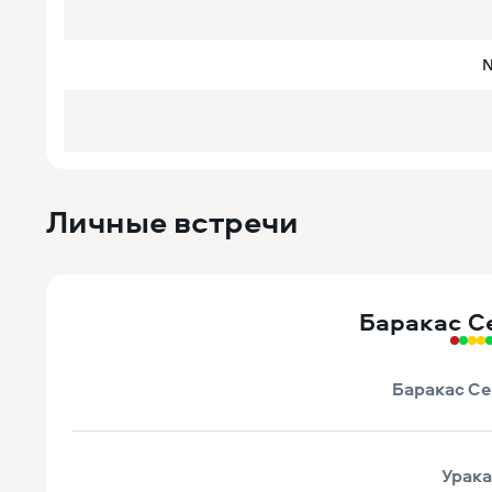
N
Личные встречи
Баракас С
Баракас Се
Урак