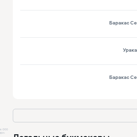
Баракас Се
Урак
Баракас Се
а.
ООО
Легальные букмекеры
ари»