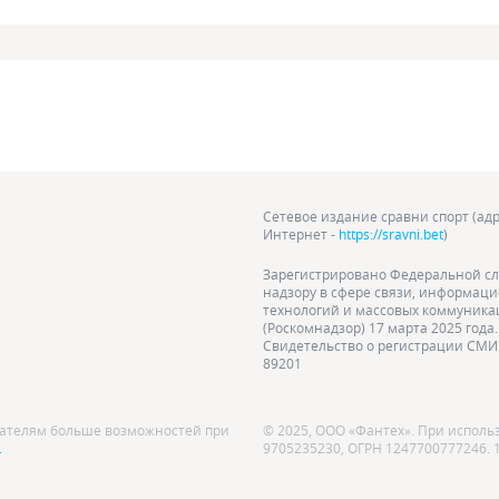
Сетевое издание сравни спорт (адр
Интернет -
https://sravni.bet
)
Зарегистрировано Федеральной сл
надзору в сфере связи, информац
технологий и массовых коммуник
(Роскомнадзор) 17 марта 2025 года.
Свидетельство о регистрации СМИ 
89201
ователям больше возможностей при
© 2025, ООО «Фантех». При исполь
.
9705235230, ОГРН 1247700777246. 10