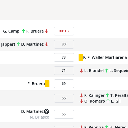
G. Campi
F. Bruera
90
'
+
2
. Jappert
D. Martinez
80
'
F. F. Waller Martiarena
73
'
L. Blondel
L. Sequei
71
'
F. Bruera
69
'
F. Kalinger
T. Peralt
66
'
O. Romero
L. Gil
D. Martinez
65
'
N. Briasco
F. Pereyra
H. Nervo