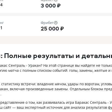
3 000 ₽
14
нг
Фрибет
25 000 ₽
11
н: Полные результаты и деталь
ас Сентраль - Уракан? На этой странице вы найдете не тольк
гию матча с полным списком событий: голы, замены, желтые и
статистику встречи: владение мячом, удары по воротам, углов
ракан, включая произведенные замены. Отдельным блоком предс
.
редставление о том, как развивалась игра Баракас Сентраль -
Наш сайт — ваш экспертный источник для анализа результатов 