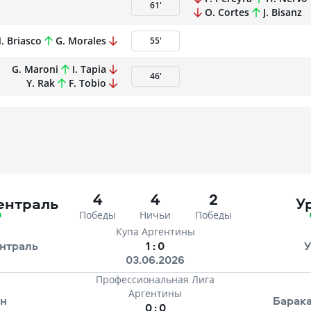
61
'
O. Cortes
J. Bisanz
. Briasco
G. Morales
55
'
G. Maroni
I. Tapia
46
'
Y. Rak
F. Tobio
4
4
2
ентраль
У
Победы
Ничьи
Победы
Купа Аргентины
нтраль
1
:
0
У
03.06.2026
Профессиональная Лига
Аргентины
ан
Барак
0
:
0