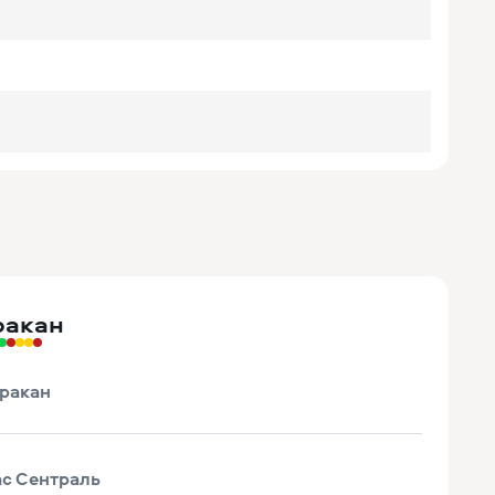
ракан
ракан
ас Сентраль