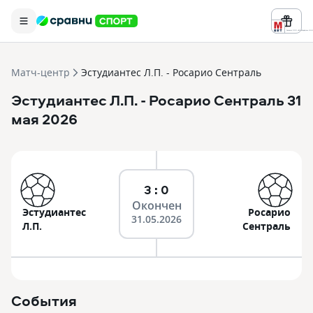
Реклама ООО «БК «Марафон» ИНН 
Матч-центр
Эстудиантес Л.П. - Росарио Сентраль
Эстудиантес Л.П.
- Росарио Сентраль
31
мая 2026
3 : 0
Окончен
Эстудиантес
Росарио
31.05.2026
Л.П.
Сентраль
События