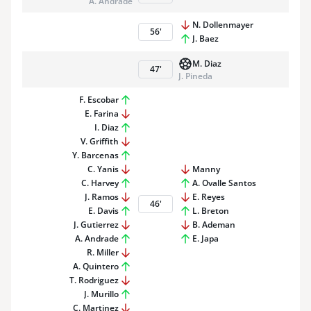
A. Andrade
N. Dollenmayer
56
'
J. Baez
M. Diaz
47
'
J. Pineda
F. Escobar
E. Farina
I. Diaz
V. Griffith
Y. Barcenas
C. Yanis
Manny
C. Harvey
A. Ovalle Santos
J. Ramos
E. Reyes
46
'
E. Davis
L. Breton
J. Gutierrez
B. Ademan
A. Andrade
E. Japa
R. Miller
A. Quintero
T. Rodriguez
J. Murillo
C. Martinez