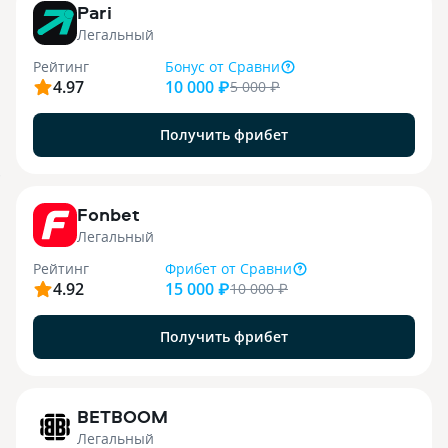
Pari
Легальный
Рейтинг
Бонус
от Сравни
4.97
10 000 ₽
5 000
₽
Получить фрибет
9
Fonbet
Легальный
Рейтинг
Фрибет
от Сравни
4.92
15 000 ₽
10 000
₽
Получить фрибет
1
BETBOOM
Легальный