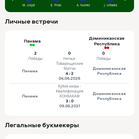
M. Lloyd
E. Frias
A. Nunez
J. Urbaez
J. B
21
28
6
9
13
23
5
3
T. Rodriguez
C. Martinez
V. Griffith
C. Yanis
N. Dollenmayer
L. de Lucas
B. Ademan
Manny
Личные встречи
12
Доминиканская
Панама
X. Valdez
Республика
17
J. Fajardo
2
0
0
Победы
Ничьи
Победы
Товарищеские
Доминиканская
Матчи
Панама
4
:
2
Республика
04.06.2026
Кубок мира -
Квалификация
Доминиканская
Панама
КОНКАКАФ
Республика
3
:
0
09.06.2021
Легальные букмекеры
3