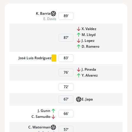
K. Barria
89
'
E. Davis
X. Valdez
M. Lloyd
87
'
J. Lopez
D. Romero
José Luis Rodríguez
83
'
J. Pineda
76
'
Y. Alvarez
72
'
67
'
E. Japa
J. Gunn
66
'
C. Samudio
C. Waterman
57
'