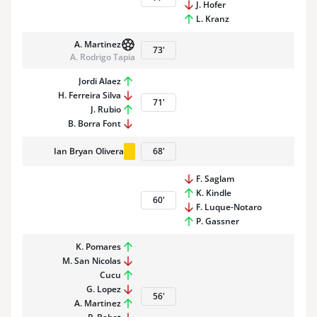
J. Hofer
L. Kranz
A. Martinez
73
'
A. Rodrigo Tapia
Jordi Alaez
H. Ferreira Silva
71
'
J. Rubio
B. Borra Font
Ian Bryan Olivera
68
'
F. Saglam
K. Kindle
60
'
F. Luque-Notaro
P. Gassner
K. Pomares
M. San Nicolas
Cucu
G. Lopez
56
'
A. Martinez