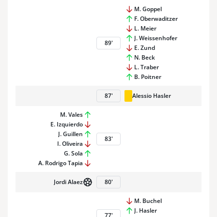
M. Goppel
F. Oberwaditzer
L. Meier
J. Weissenhofer
89
'
E. Zund
N. Beck
L. Traber
B. Poitner
87
'
Alessio Hasler
M. Vales
E. Izquierdo
J. Guillen
83
'
I. Oliveira
G. Sola
A. Rodrigo Tapia
Jordi Alaez
80
'
M. Buchel
J. Hasler
77
'