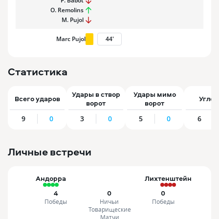
P. Babot
O. Remolins
M. Pujol
Marc Pujol
44
'
Статистика
Удары в створ
Удары мимо
Всего ударов
Угло
ворот
ворот
9
0
3
0
5
0
6
Личные встречи
Андорра
Лихтенштейн
4
0
0
Победы
Ничьи
Победы
Товарищеские
Матчи