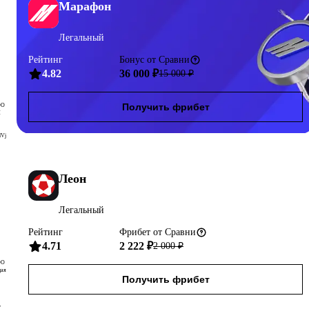
Марафон
Легальный
Рейтинг
Бонус
от Сравни
4.82
36 000 ₽
15 000
₽
Получить фрибет
ОО
Н
Vj
Леон
Легальный
Рейтинг
Фрибет
от Сравни
4.71
2 222 ₽
2 000
₽
ОО
щая
Получить фрибет
7