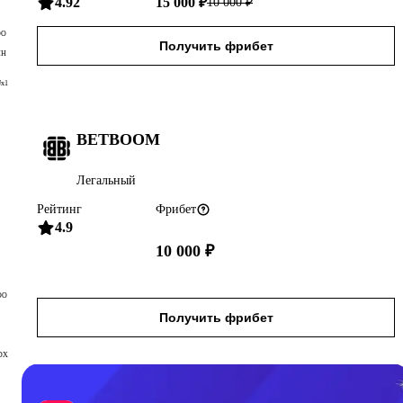
4.92
15 000 ₽
10 000
₽
ОО
Получить фрибет
НН
x1
BETBOOM
Легальный
Рейтинг
Фрибет
4.9
10 000 ₽
ОО
Получить фрибет
DX