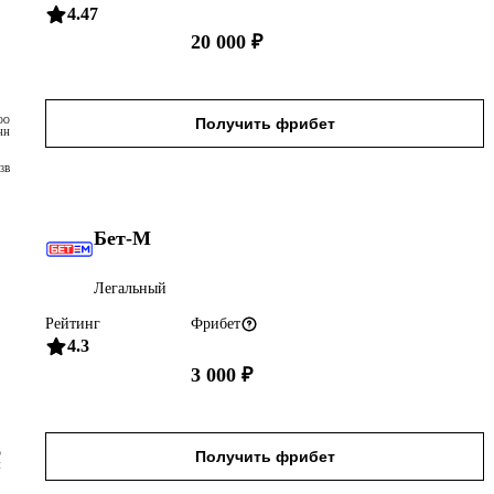
4.47
20 000 ₽
Получить фрибет
ОО
НН
3B
Бет-М
Легальный
Рейтинг
Фрибет
4.3
3 000 ₽
Получить фрибет
О
Н