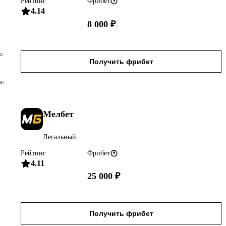
Рейтинг
Фрибет
4.14
8 000 ₽
О
Получить фрибет
M7
Мелбет
Легальный
Рейтинг
Фрибет
4.11
25 000 ₽
Получить фрибет