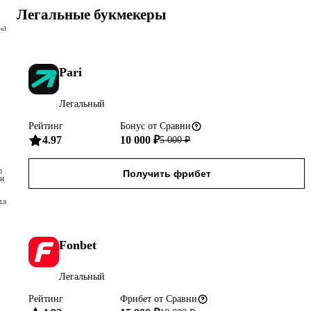
Легальные букмекеры
o3
Pari
Легальный
Рейтинг
Бонус
от Сравни
4.97
10 000 ₽
5 000
₽
Получить фрибет
О
Н
L9
Fonbet
Легальный
Рейтинг
Фрибет
от Сравни