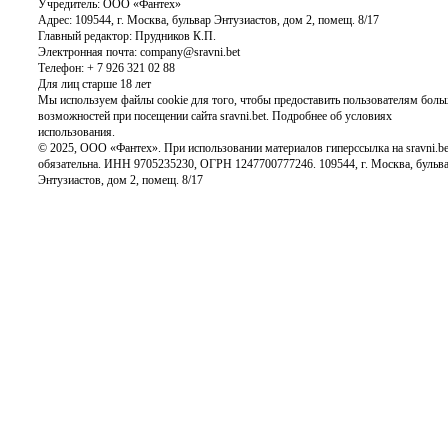
Учредитель: ООО «Фантех»
Адрес: 109544, г. Москва, бульвар Энтузиастов, дом 2, помещ. 8/17
Главный редактор: Прудников К.П.
Электронная почта: company@sravni.bet
Телефон: + 7 926 321 02 88
Для лиц старше 18 лет
Мы используем файлы cookie для того, чтобы предоставить пользователям боль
возможностей при посещении сайта sravni.bet.
Подробнее об условиях
использования.
© 2025, ООО «Фантех». При использовании материалов гиперссылка на sravni.be
обязательна. ИНН 9705235230, ОГРН 1247700777246. 109544, г. Москва, бульв
Энтузиастов, дом 2, помещ. 8/17