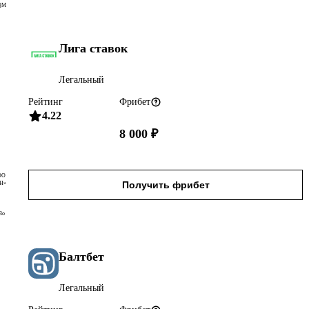
QM
Лига ставок
Легальный
Рейтинг
Фрибет
4.22
8 000 ₽
ОО
Получить фрибет
Н»
3o
Балтбет
Легальный