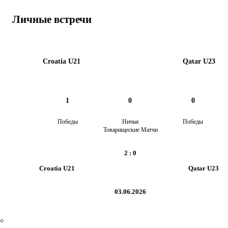
Личные встречи
Croatia U21
Qatar U23
1
0
0
Победы
Ничьи
Победы
Товарищеские Матчи
2
:
0
Croatia U21
Qatar U23
03.06.2026
ОО