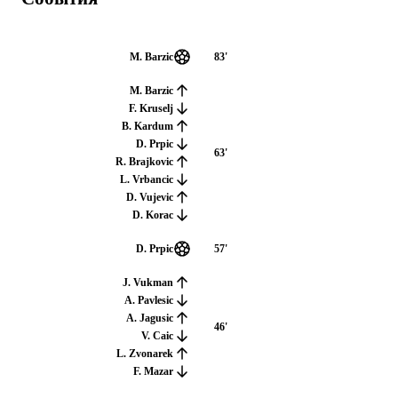
M. Barzic
83
'
M. Barzic
F. Kruselj
B. Kardum
D. Prpic
63
'
R. Brajkovic
L. Vrbancic
D. Vujevic
D. Korac
D. Prpic
57
'
J. Vukman
A. Pavlesic
A. Jagusic
46
'
V. Caic
L. Zvonarek
F. Mazar