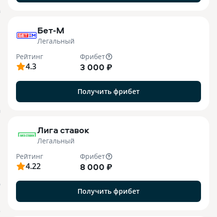
B
Бет-М
Легальный
Рейтинг
Фрибет
4.3
3 000 ₽
Получить фрибет
M
Лига ставок
Легальный
Рейтинг
Фрибет
4.22
8 000 ₽
О
Получить фрибет
o