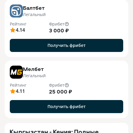
Балтбет
Легальный
Рейтинг
Фрибет
4.14
3 000 ₽
Получить фрибет
7
Мелбет
Легальный
Рейтинг
Фрибет
4.11
25 000 ₽
Получить фрибет
Кыргызстан - Кения: Полные