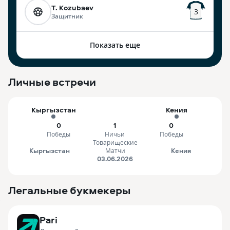
T. Kozubaev
3
Защитник
Показать еще
Личные встречи
Кыргызстан
Кения
0
1
0
Победы
Ничьи
Победы
Товарищеские
Кыргызстан
Кения
Матчи
03.06.2026
Легальные букмекеры
3
Pari