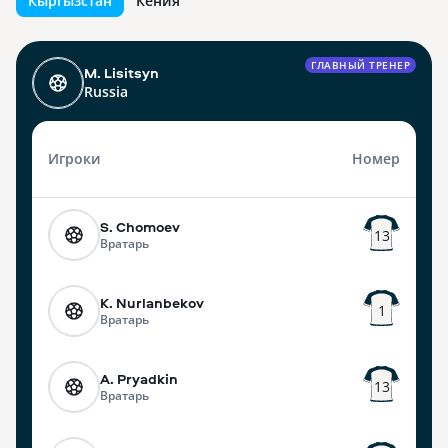
Кыргызстан
Кения
ГЛАВНЫЙ ТРЕНЕР
M. Lisitsyn
Russia
Игроки
Номер
S. Chomoev
13
Вратарь
K. Nurlanbekov
1
Вратарь
A. Pryadkin
13
Вратарь