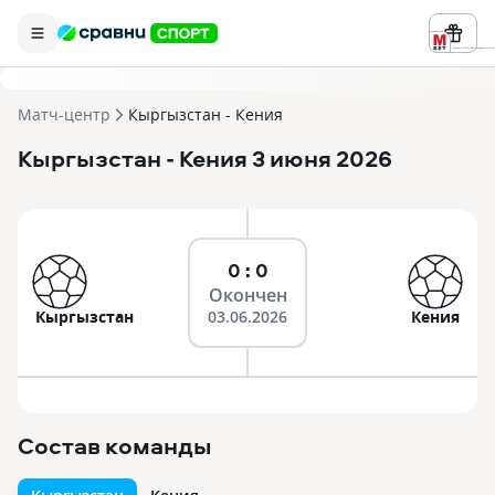
Реклама ООО «БК «Марафон» ИНН 
Матч-центр
Кыргызстан - Кения
Кыргызстан
- Кения
3 июня 2026
0 : 0
Окончен
Кыргызстан
03.06.2026
Кения
Состав команды