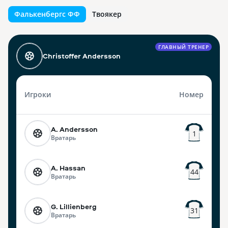
Фалькенбергс ФФ
Твоякер
ГЛАВНЫЙ ТРЕНЕР
Christoffer Andersson
Игроки
Номер
A. Andersson
1
Вратарь
A. Hassan
44
Вратарь
G. Lillienberg
31
Вратарь