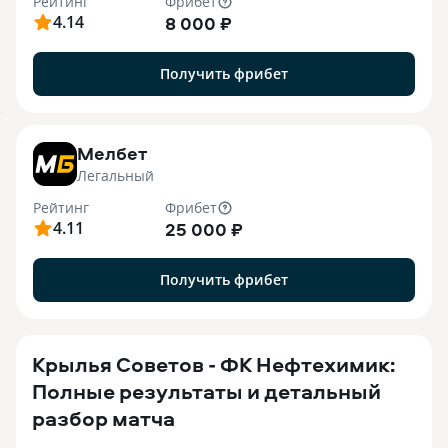
Рейтинг
Фрибет
4.14
8 000 ₽
Получить фрибет
7
Мелбет
Легальный
Рейтинг
Фрибет
4.11
25 000 ₽
Получить фрибет
Крылья Советов - ФК Нефтехимик:
Полные результаты и детальный
разбор матча