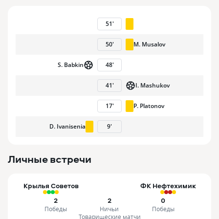
51
'
50
'
M. Musalov
S. Babkin
48
'
41
'
I. Mashukov
17
'
P. Platonov
D. Ivanisenia
9
'
Личные встречи
Крылья Советов
ФК Нефтехимик
2
2
0
Победы
Ничьи
Победы
Товарищеские матчи