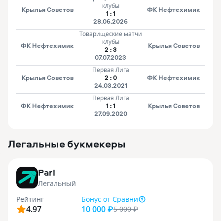
клубы
Крылья Советов
ФК Нефтехимик
1
:
1
28.06.2026
Товарищеские матчи
клубы
ФК Нефтехимик
Крылья Советов
2
:
3
07.07.2023
Первая Лига
Крылья Советов
2
:
0
ФК Нефтехимик
24.03.2021
Первая Лига
ФК Нефтехимик
1
:
1
Крылья Советов
27.09.2020
Легальные букмекеры
3
Pari
Легальный
Рейтинг
Бонус
от Сравни
4.97
10 000 ₽
5 000
₽