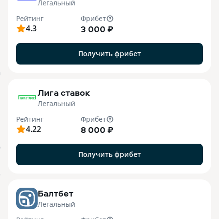
Легальный
Рейтинг
Фрибет
4.3
3 000 ₽
Получить фрибет
M
Лига ставок
Легальный
Рейтинг
Фрибет
4.22
8 000 ₽
О
Получить фрибет
o
Балтбет
Легальный