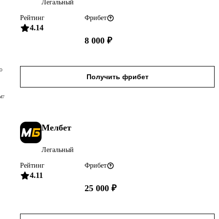
Легальный
Рейтинг
Фрибет
4.14
8 000 ₽
О
Получить фрибет
M7
Мелбет
Легальный
Рейтинг
Фрибет
4.11
25 000 ₽