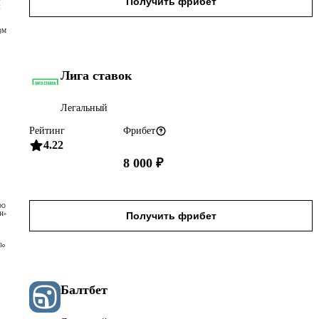
Получить фрибет
Н
QM
Лига ставок
Легальный
Рейтинг
Фрибет
4.22
8 000 ₽
ОО
Получить фрибет
Н»
3o
Балтбет