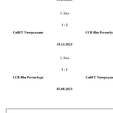
3. Лига
1
:
2
СпВГГ Унтерхахинг
ССВ Яhn Регенсбу
19.12.2023
3. Лига
1
:
1
ССВ Яhn Регенсбург
СпВГГ Унтерхахи
05.08.2023