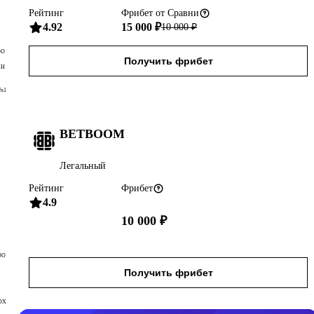
Рейтинг
Фрибет
от Сравни
4.92
15 000 ₽
10 000
₽
ОО
Получить фрибет
НН
x1
BETBOOM
Легальный
Рейтинг
Фрибет
4.9
10 000 ₽
ОО
Получить фрибет
DX