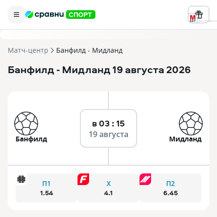
Реклама ООО «БК «Марафон» ИНН 
Матч-центр
Банфилд - Мидланд
Банфилд
- Мидланд
19 августа 2026
в 03 : 15
19 августа
Банфилд
Мидланд
П1
X
П2
1.54
4.1
6.45