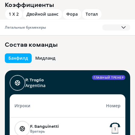
Коэффициенты
1 X 2
Двойной шанс
Фора
Тотал
Легальные букмекеры
Состав команды
Банфилд
Мидланд
ГЛАВНЫЙ ТРЕНЕР
P. Troglio
Argentina
Игроки
Номер
F. Sanguinetti
1
Вратарь