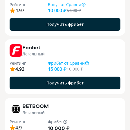
Рейтинг
Бонус
от Сравни
4.97
10 000 ₽
5 000
₽
Получить фрибет
9
Fonbet
Легальный
Рейтинг
Фрибет
от Сравни
4.92
15 000 ₽
10 000
₽
Получить фрибет
1
BETBOOM
Легальный
Рейтинг
Фрибет
4.9
10 000 ₽