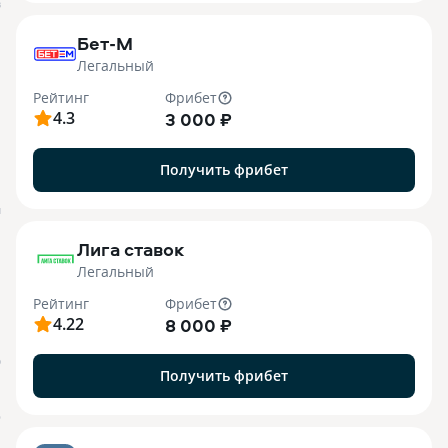
B
Бет-М
Легальный
Рейтинг
Фрибет
4.3
3 000 ₽
Получить фрибет
M
Лига ставок
Легальный
Рейтинг
Фрибет
4.22
8 000 ₽
О
Получить фрибет
o