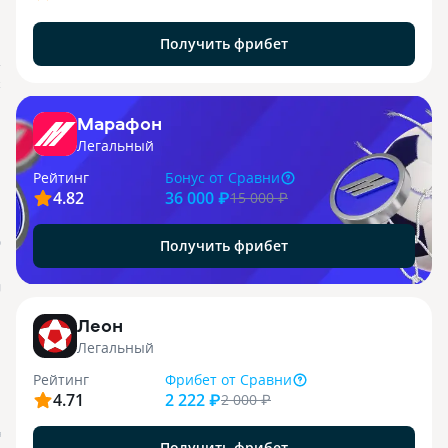
Получить фрибет
.
X
Марафон
Легальный
Рейтинг
Бонус
от Сравни
4.82
36 000 ₽
15 000
₽
Получить фрибет
О
j
Леон
Легальный
Рейтинг
Фрибет
от Сравни
4.71
2 222 ₽
2 000
₽
я
Получить фрибет