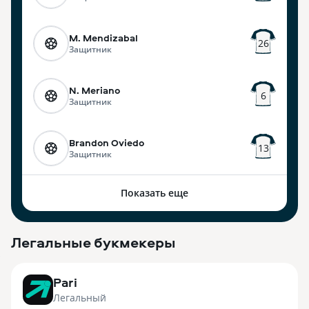
M. Mendizabal
26
Защитник
N. Meriano
6
Защитник
Brandon Oviedo
13
Защитник
Показать еще
Легальные букмекеры
3
Pari
Легальный