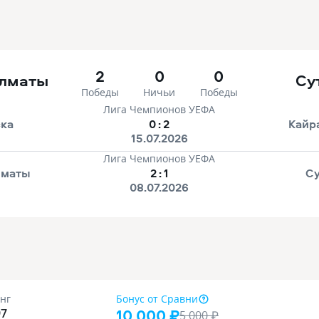
2
0
0
Алматы
Су
Победы
Ничьи
Победы
Лига Чемпионов УЕФА
ска
0
:
2
Кайр
15.07.2026
Лига Чемпионов УЕФА
лматы
2
:
1
Су
08.07.2026
нг
Бонус
от Сравни
10 000 ₽
97
5 000
₽