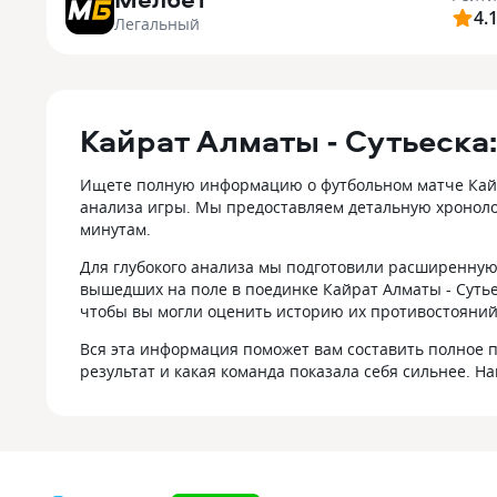
4.
Легальный
Кайрат Алматы - Сутьеска
Ищете полную информацию о футбольном матче Кайра
анализа игры. Мы предоставляем детальную хроноло
минутам.
Для глубокого анализа мы подготовили расширенную 
вышедших на поле в поединке Кайрат Алматы - Суть
чтобы вы могли оценить историю их противостояний
Вся эта информация поможет вам составить полное п
результат и какая команда показала себя сильнее. 