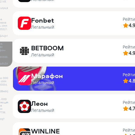
2148
.
GUGAL9
Fonbet
Рейти
а.
ирма
4.
Легальный
»
ИНН
05321
.
GAUJx1
ма.
BETBOOM
Рейти
БК
фон»
4.
Легальный
80668
.
Ju5LDX
Марафон
Рейти
а.
ООО
4.
Легальный
»
ИНН
60834
.
GBwdVj
.
ООО
Леон
Рейти
ляющая
ия
4.
Легальный
НН
7736
.
trq7
WINLINE
Рейти