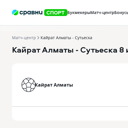
Букмекеры
Матч-центр
Бонус
Матч-центр
Кайрат Алматы - Сутьеска
Кайрат Алматы
- Сутьеска
8 
Кайрат Алматы