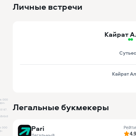
Личные встречи
Кайрат 
Сутье
Кайрат А
а.
ООО
Легальные букмекеры
ари»
65167
.
GEvGo3
Pari
Рейти
а.
ООО
р»
4.
Легальный