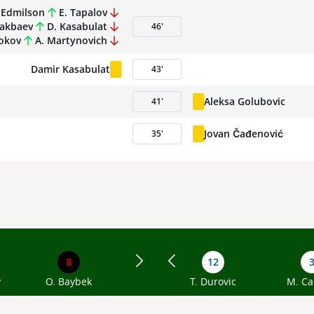
Edmilson
E. Tapalov
yakbaev
D. Kasabulat
46
'
bokov
A. Martynovich
Damir Kasabulat
43
'
Aleksa Golubovic
41
'
Jovan Čađenović
35
'
24
19
7
28
11
99
9
2
7
A. Mrynskiy
O. Jukkola
Jorginho
M. Gual
M. Mrvaljevic
P. Anicic
V. Cavor
J. Cad
M. S
D. H
8
9
12
17
v
O. Baybek
Edmilson
T. Durovic
A. Tuyakbaev
M. C