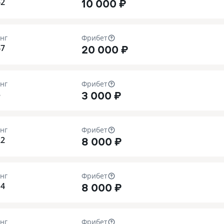
10 000 ₽
62
нг
Фрибет
20 000 ₽
47
нг
Фрибет
3 000 ₽
3
нг
Фрибет
8 000 ₽
22
нг
Фрибет
8 000 ₽
14
нг
Фрибет