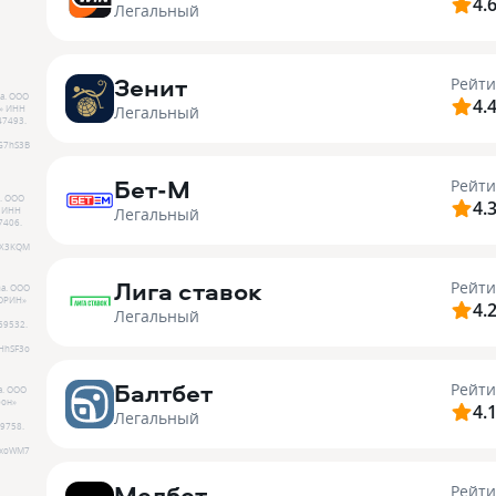
4.
Легальный
Зенит
Рейти
а.
ООО
4.
Легальный
»
ИНН
47493
.
G7hS3B
Бет-М
Рейти
.
ООО
4.
Легальный
ИНН
7406
.
HX3KQM
Лига ставок
Рейти
а.
ООО
ОРИН»
4.
Легальный
69532
.
HhSF3o
Балтбет
Рейти
а.
ООО
он»
4.
Легальный
9758
.
FxoWM7
Мелбет
Рейти