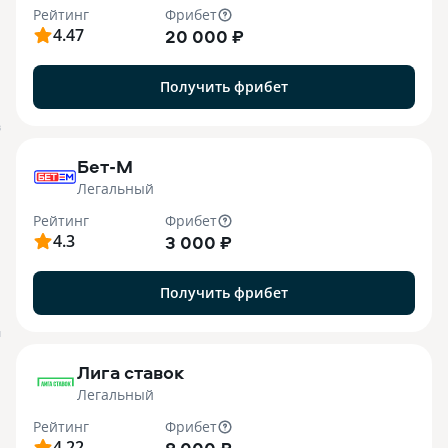
Рейтинг
Фрибет
4.47
20 000 ₽
Получить фрибет
B
Бет-М
Легальный
Рейтинг
Фрибет
4.3
3 000 ₽
Получить фрибет
M
Лига ставок
Легальный
Рейтинг
Фрибет
4.22