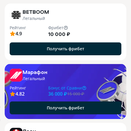
1
BETBOOM
Легальный
Рейтинг
Фрибет
4.9
10 000 ₽
Получить фрибет
.
X
Марафон
Легальный
Рейтинг
Бонус
от Сравни
4.82
36 000 ₽
15 000
₽
Получить фрибет
О
j