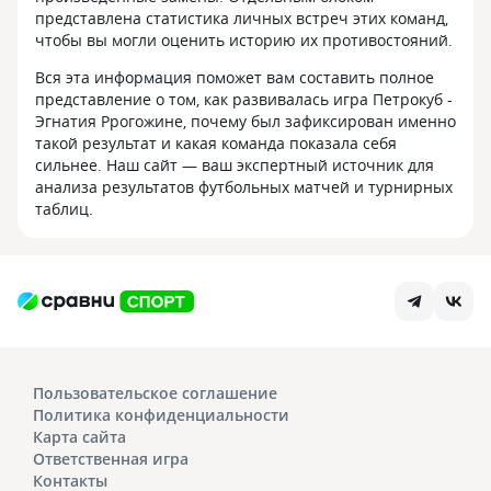
представлена статистика личных встреч этих команд,
чтобы вы могли оценить историю их противостояний.
Вся эта информация поможет вам составить полное
представление о том, как развивалась игра Петрокуб -
Эгнатия Ррогожине, почему был зафиксирован именно
такой результат и какая команда показала себя
сильнее. Наш сайт — ваш экспертный источник для
анализа результатов футбольных матчей и турнирных
таблиц.
Пользовательское соглашение
Политика конфиденциальности
Карта сайта
Ответственная игра
Контакты