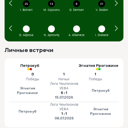
Fernando Medeiros
A. Kryeziu
G. Jaime
A. Aleksi
A. Yago
90
66
44
11
3
25
13
8
31
7
J. Guera Djou
S. Platica
I. Jardan
C. Cucos
I. Bors
I. Botnari
M. Cojocaru
D. Demian
V. Dodon
M. Io
2
24
10
8
2
28
33
19
D. Adjessa
N. Ajetovikj
A. Albanese
I. Diabate
K. Lo
A. Xhemajli
E. Sota
E. Bitri
79
24
37
23
V. Bogaciuc
D. Puscas
M. Lupan
O. David
Личные встречи
98
Петрокуб
Эгнатия Ррогожине
M. Dajsinani
15
0
1
1
P. Popescu
Победы
Ничьи
Победы
Лига Чемпионов
Эгнатия
УЕФА
Петрокуб
Ррогожине
6
:
1
15.07.2026
Лига Чемпионов
Эгнатия
УЕФА
Петрокуб
1
:
1
Ррогожине
08.07.2026