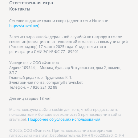
Ответственная игра
Контакты
Сетевое издание сравни спорт (адрес в сети Интернет -
https://sravni.bet
)
Зарегистрировано Федеральной службой по надзору в сфере
связи, информационных технологий и массовых коммуникаций
(Роскомнадзор) 17 марта 2025 года. Свидетельство о
регистрации СМИ ЭЛ № ФС 77 - 89201
Учредитель: ООО «Фантех»
Адрес: 109544, г. Москва, бульвар Энтузиастов, дом 2, помещ.
8/17
Главный редактор: Прудников К.П.
Электронная почта: company@sravni.bet
Телефон: + 7 926 321 02 88
Для лиц старше 18 лет
Мы используем файлы cookie для того, чтобы предоставить
пользователям больше возможностей при посещении сайта
sravni.bet.
Подробнее об условиях использования.
© 2025, ООО «Фантех». При использовании материалов
гиперссылка на sravni.bet обязательна. ИНН 9705235230, ОГРН