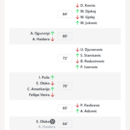
D. Kontic
M. Djokaj
84
'
M. Gjolaj
M. Jukovic
A. Ogunniyi
80
'
A. Haidara
U. Djuranovic
S. Stanisavic
72
'
B. Radusinovic
P. Ivanovic
I. Pulis
E. Oloko
70
'
C. Amatkarijo
Fellipe Vieira
P. Pavlicevic
65
'
A. Adzovic
E. Oloko
64
'
A. Haidara