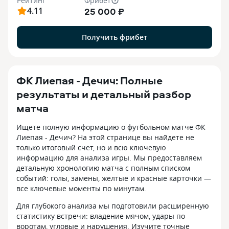
Рейтинг
Фрибет
4.11
25 000 ₽
Получить фрибет
ФК Лиепая - Дечич: Полные
результаты и детальный разбор
матча
Ищете полную информацию о футбольном матче ФК
Лиепая - Дечич? На этой странице вы найдете не
только итоговый счет, но и всю ключевую
информацию для анализа игры. Мы предоставляем
детальную хронологию матча с полным списком
событий: голы, замены, желтые и красные карточки —
все ключевые моменты по минутам.
Для глубокого анализа мы подготовили расширенную
статистику встречи: владение мячом, удары по
воротам, угловые и нарушения. Изучите точные