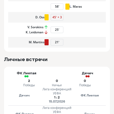
58
'
L. Maras
D. Oss
45
'
+
3
V. Sorokins
25
'
K. Leidsman
M. Martins
21
'
Личные встречи
ФК Лиепая
Дечич
2
0
0
Победы
Ничьи
Победы
Лига конференций
УЕФА
Дечич
ФК Лиепая
1
:
2
15.07.2026
Лига конференций
УЕФА
ФК Лиепая
Дечич