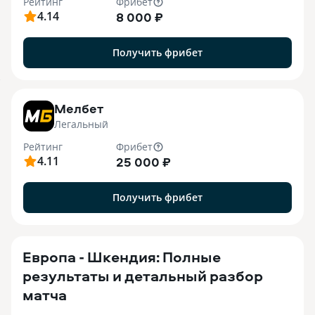
Рейтинг
Фрибет
4.14
8 000 ₽
Получить фрибет
7
Мелбет
Легальный
Рейтинг
Фрибет
4.11
25 000 ₽
Получить фрибет
Европа - Шкендия: Полные
результаты и детальный разбор
матча