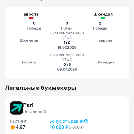
Европа
Шкендия
0
0
2
Победы
Ничьи
Победы
Лига конференций
УЕФА
Шкендия
Европа
1
:
0
16.07.2026
Лига конференций
УЕФА
Европа
Шкендия
0
:
5
09.07.2026
Легальные букмекеры
3
Pari
Легальный
Рейтинг
Бонус
от Сравни
4.97
10 000 ₽
5 000
₽