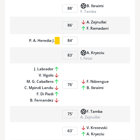
B. Ibraimi
88
'
F. Tamba
A. Zejnullai
86
'
F. Ramadani
P. A. Heredia J.
84
'
A. Kryeziu
83
'
I. Fetai
J. Labrador
V. Vigolo
M. G. Caballero
F. Ndzengue
76
'
C. Mpindi Landu
B. Ibraimi
F. Di Piedi
B. Fernandez
F. Tamba
75
'
A. Zejnullai
V. Krstevski
63
'
A. Kryeziu