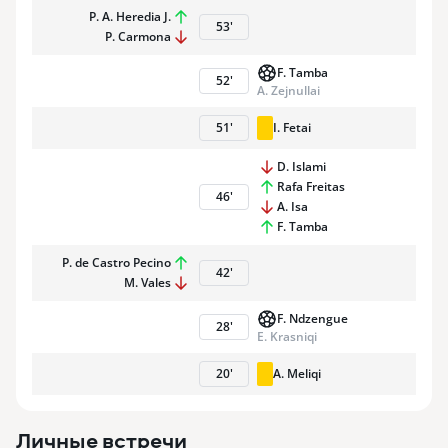
P. A. Heredia J.
53
'
P. Carmona
F. Tamba
52
'
A. Zejnullai
51
'
I. Fetai
D. Islami
Rafa Freitas
46
'
A. Isa
F. Tamba
P. de Castro Pecino
42
'
M. Vales
F. Ndzengue
28
'
E. Krasniqi
20
'
A. Meliqi
Личные встречи