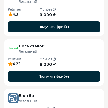
Легальный
Рейтинг
Фрибет
4.3
3 000 ₽
Получить фрибет
M
Лига ставок
Легальный
Рейтинг
Фрибет
4.22
8 000 ₽
О
Получить фрибет
o
Балтбет
Легальный