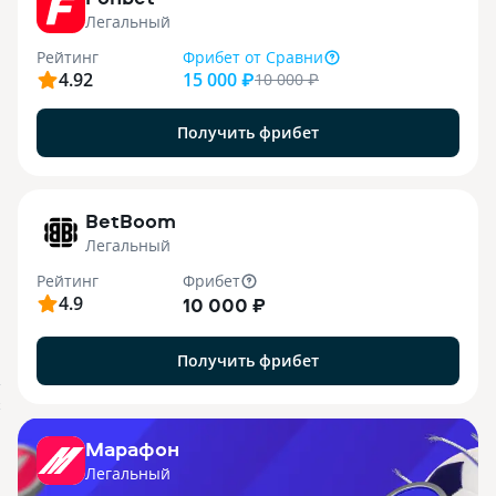
Легальный
Рейтинг
Фрибет
от Сравни
4.92
15 000 ₽
10 000
₽
Получить фрибет
1
BetBoom
Легальный
Рейтинг
Фрибет
4.9
10 000 ₽
Получить фрибет
.
X
Марафон
Легальный