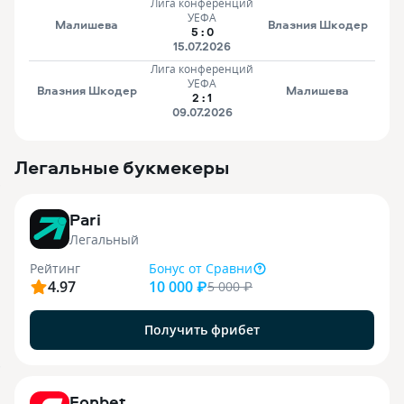
Лига конференций
УЕФА
Малишева
Влазния Шкодер
5
:
0
15.07.2026
Лига конференций
УЕФА
Влазния Шкодер
Малишева
2
:
1
09.07.2026
Легальные букмекеры
3
Pari
Легальный
Рейтинг
Бонус
от Сравни
4.97
10 000 ₽
5 000
₽
Получить фрибет
9
Fonbet