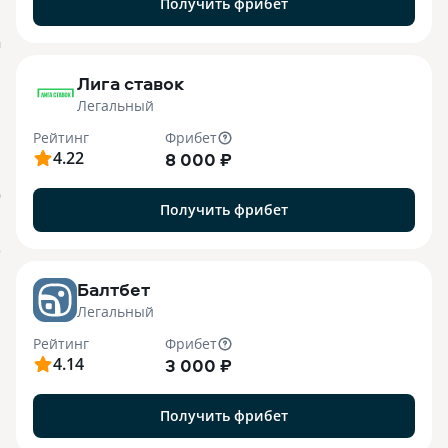
Получить фрибет
M
Лига ставок
Легальный
Рейтинг
Фрибет
4.22
8 000 ₽
О
Получить фрибет
o
Балтбет
Легальный
Рейтинг
Фрибет
4.14
3 000 ₽
Получить фрибет