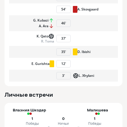
54
'
A. Skovgaard
G. Kubazi
46
'
A. Ara
K. Qato
37
'
R. Toma
35
'
D. Ibishi
E. Gurishta
12
'
3
'
L. Xhylani
Личные встречи
Влазния Шкодер
Малишева
1
0
1
Победы
Ничьи
Победы