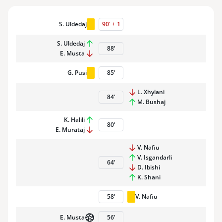
S. Uldedaj
90
'
+
1
S. Uldedaj
88
'
E. Musta
G. Pusi
85
'
L. Xhylani
84
'
M. Bushaj
K. Halili
80
'
E. Murataj
V. Nafiu
V. Isgandarli
64
'
D. Ibishi
K. Shani
58
'
V. Nafiu
E. Musta
56
'