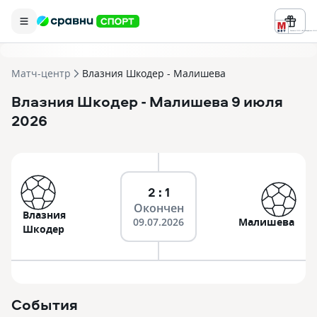
Реклама ООО «БК «Марафон» ИНН 
Матч-центр
Влазния Шкодер - Малишева
Влазния Шкодер
- Малишева
9 июля
2026
2 : 1
Окончен
Влазния
09.07.2026
Малишева
Шкодер
События