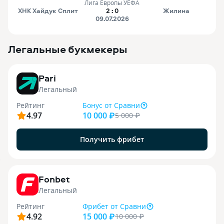
Лига Европы УЕФА
ХНК Хайдук Сплит
2
:
0
Жилина
09.07.2026
Легальные букмекеры
3
Pari
Легальный
Рейтинг
Бонус
от Сравни
4.97
10 000 ₽
5 000
₽
Получить фрибет
9
Fonbet
Легальный
Рейтинг
Фрибет
от Сравни
4.92
15 000 ₽
10 000
₽