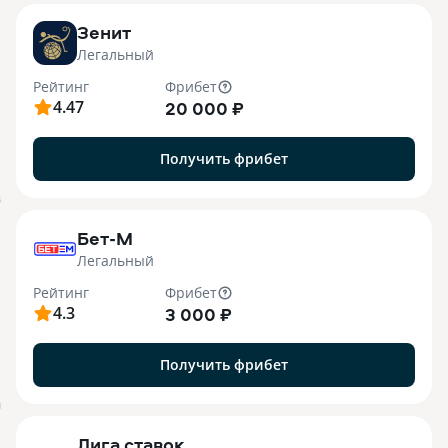
Зенит
Легальный
Рейтинг
Фрибет
4.47
20 000 ₽
Получить фрибет
B
Бет-М
Легальный
Рейтинг
Фрибет
4.3
3 000 ₽
Получить фрибет
M
Лига ставок