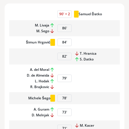
90
'
+
2
Samuel Ďatko
M. Livaja
86
'
M. Sego
Šimun Hrgović
84
'
T. Hranica
82
'
S. Datko
A. del Moral
D. de Almeida
79
'
L. Hodak
R. Brajkovic
Michele Šego
78
'
A. Guram
73
'
D. Melnjak
M. Kacer
71
'