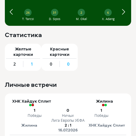
21
4
R. Pukstas
A. Pajaziti
26
31
2
6
9
33
25
28
T. Tarcsi
D. Sipos
M. Okal
X. Adang
P. Ba
A. Narimanidze
T. Paliscak
F. Kasa
28
17
9
Статистика
D. de Almeida
R. Brajkovic
D. Melnjak
Желтые
Красные
1
карточки
карточки
J. Badzgon
11
M. Sego
2
1
0
0
Личные встречи
ХНК Хайдук Сплит
Жилина
1
0
1
Победы
Ничьи
Победы
Лига Европы УЕФА
Жилина
2
:
1
ХНК Хайдук Сплит
16.07.2026