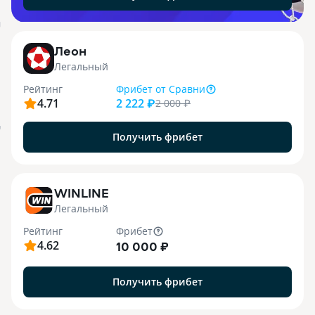
j
Леон
Легальный
Рейтинг
Фрибет
от Сравни
4.71
2 222 ₽
2 000
₽
я
Получить фрибет
WINLINE
Легальный
Рейтинг
Фрибет
4.62
10 000 ₽
Получить фрибет