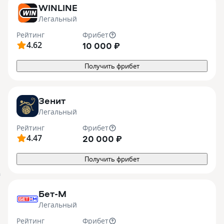
WINLINE
Легальный
Рейтинг
Фрибет
4.62
10 000 ₽
Получить фрибет
Зенит
Легальный
Рейтинг
Фрибет
4.47
20 000 ₽
Получить фрибет
B
Бет-М
Легальный
Рейтинг
Фрибет