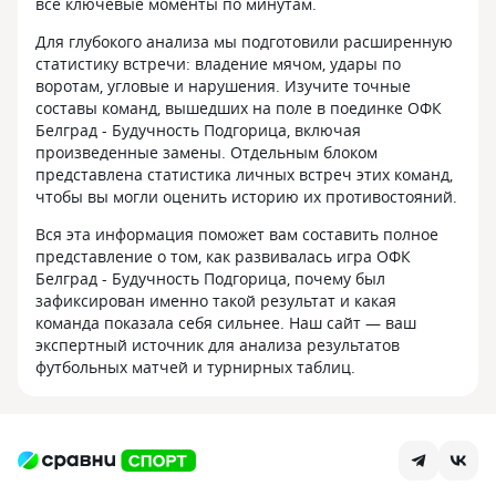
все ключевые моменты по минутам.
Для глубокого анализа мы подготовили расширенную
статистику встречи: владение мячом, удары по
воротам, угловые и нарушения. Изучите точные
составы команд, вышедших на поле в поединке ОФК
Белград - Будучность Подгорица, включая
произведенные замены. Отдельным блоком
представлена статистика личных встреч этих команд,
чтобы вы могли оценить историю их противостояний.
Вся эта информация поможет вам составить полное
представление о том, как развивалась игра ОФК
Белград - Будучность Подгорица, почему был
зафиксирован именно такой результат и какая
команда показала себя сильнее. Наш сайт — ваш
экспертный источник для анализа результатов
футбольных матчей и турнирных таблиц.