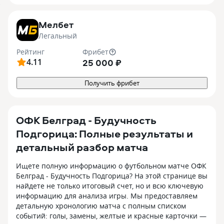
7
Мелбет
Легальный
Рейтинг
Фрибет
4.11
25 000 ₽
Получить фрибет
ОФК Белград - Будучность
Подгорица: Полные результаты и
детальный разбор матча
Ищете полную информацию о футбольном матче ОФК
Белград - Будучность Подгорица? На этой странице вы
найдете не только итоговый счет, но и всю ключевую
информацию для анализа игры. Мы предоставляем
детальную хронологию матча с полным списком
событий: голы, замены, желтые и красные карточки —