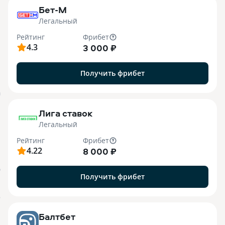
Бет-М
Легальный
Рейтинг
Фрибет
4.3
3 000 ₽
Получить фрибет
M
Лига ставок
Легальный
Рейтинг
Фрибет
4.22
8 000 ₽
О
Получить фрибет
o
Балтбет