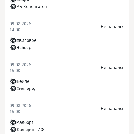
АБ Копенгаген
09.08.2026
Не начался
14:00
Хвидовре
Эсбьерг
09.08.2026
Не начался
15:00
Вейле
Хиллерёд
09.08.2026
Не начался
15:00
Аалборг
Кольдинг ИФ