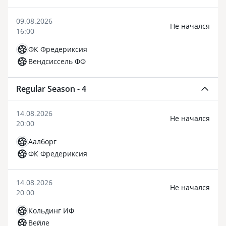
09.08.2026
Не начался
16:00
ФК Фредериксия
Вендсиссель ФФ
Regular Season - 4
14.08.2026
Не начался
20:00
Аалборг
ФК Фредериксия
14.08.2026
Не начался
20:00
Кольдинг ИФ
Вейле