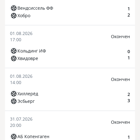
Вендсиссель ФФ
1
2
Хобро
01.08.2026
Окончен
17:00
Кольдинг ИФ
0
1
Хвидовре
01.08.2026
Окончен
14:00
Хиллерёд
2
3
Эсбьерг
31.07.2026
Окончен
20:00
АБ Копенгаген
1