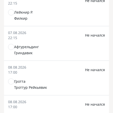
Не начался
22:15
Лейкнир Р.
Филкир
07.08.2026
Не начался
22:15
Афтурельдинг
Гриндавик
08.08.2026
Не начался
17:00
Гротта
Троттур Рейкьявик
08.08.2026
Не начался
17:00