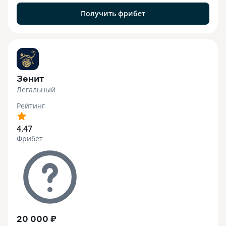
Получить фрибет
Зенит
Легальный
Рейтинг
4.47
Фрибет
20 000 ₽