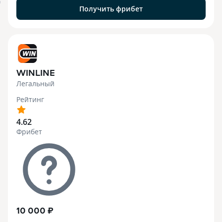
я
Получить фрибет
WINLINE
Легальный
Рейтинг
4.62
Фрибет
10 000 ₽