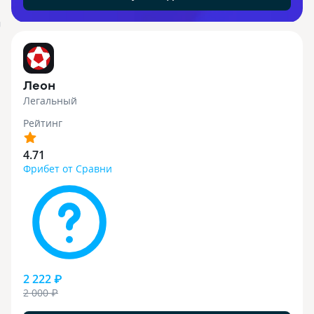
j
Леон
Легальный
Рейтинг
4.71
Фрибет
от Сравни
2 222 ₽
2 000
₽