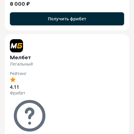
8 000 ₽
Получить фрибет
7
Мелбет
Легальный
Рейтинг
4.11
Фрибет