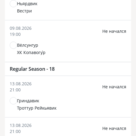
Ньярдвик
Вестри
09.08.2026
Не начался
19:00
Вёлсунгур
ХК Копавогу́р
Regular Season - 18
13.08.2026
Не начался
21:00
Гриндавик
Троттур Рейкьявик
13.08.2026
Не начался
21:00