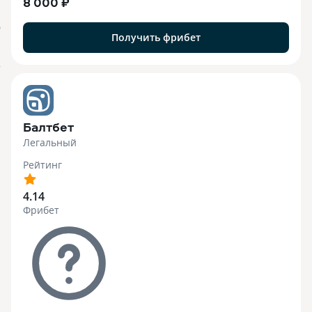
8 000 ₽
О
Получить фрибет
o
Балтбет
Легальный
Рейтинг
4.14
Фрибет