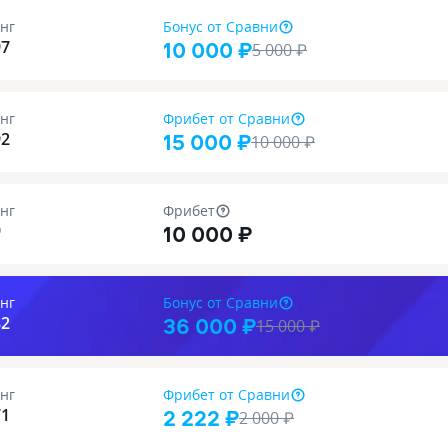
нг
Бонус
от Сравни
10 000 ₽
97
5 000
₽
нг
Фрибет
от Сравни
15 000 ₽
92
10 000
₽
нг
Фрибет
10 000 ₽
9
нг
Бонус
от Сравни
36 000 ₽
82
15 000
₽
нг
Фрибет
от Сравни
2 222 ₽
71
2 000
₽