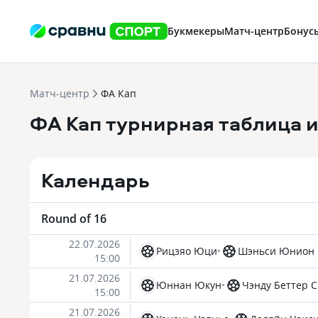
Букмекеры
Матч-центр
Бонус
Матч-центр
ФА Кап
ФА Кап турнирная таблица и
Календарь
Round of 16
22.07.2026
-
Рицзяо Юци
Шэньси Юнион
15:00
21.07.2026
-
Юннан Юкун
Чэнду Беттер 
15:00
21.07.2026
-