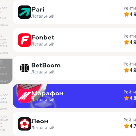
Pari
Рейти
а.
ООО
р»
4.
Легальный
2148
.
GUGAL9
Fonbet
Рейти
а.
ирма
4.
Легальный
»
ИНН
05321
.
GAUJx1
ма.
BetBoom
Рейти
БК
фон»
4.
Легальный
80668
.
Ju5LDX
Марафон
Рейти
а.
ООО
4.
Легальный
»
ИНН
60834
.
GBwdVj
.
ООО
Леон
Рейти
ляющая
ия
4.
Легальный
НН
7736
.