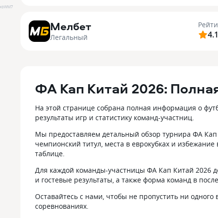
FxoWM7
Мелбет
Рейти
4.
Легальный
ФА Кап Китай 2026: Полна
На этой странице собрана полная информация о футб
результаты игр и статистику команд-участниц.
Мы предоставляем детальный обзор турнира ФА Кап 
чемпионский титул, места в еврокубках и избежание
таблице.
Для каждой команды-участницы ФА Кап Китай 2026 д
и гостевые результаты, а также форма команд в пос
Оставайтесь с нами, чтобы не пропустить ни одного
соревнованиях.