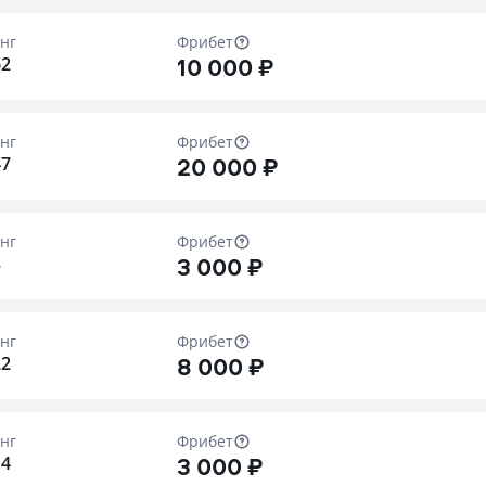
нг
Фрибет
10 000 ₽
62
нг
Фрибет
20 000 ₽
47
нг
Фрибет
3 000 ₽
3
нг
Фрибет
8 000 ₽
22
нг
Фрибет
3 000 ₽
14