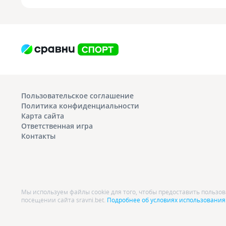
Пользовательское соглашение
Политика конфиденциальности
Карта сайта
Ответственная игра
Контакты
Мы используем файлы cookie для того, чтобы предоставить польз
посещении сайта sravni.bet.
Подробнее об условиях использования