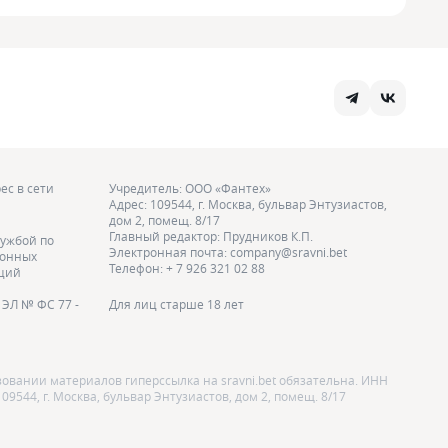
ес в сети
Учредитель: ООО «Фантех»
Адрес: 109544, г. Москва, бульвар Энтузиастов,
дом 2, помещ. 8/17
Главный редактор: Прудников К.П.
ужбой по
Электронная почта: company@sravni.bet
ионных
Телефон: + 7 926 321 02 88
аций
ЭЛ № ФС 77 -
Для лиц старше 18 лет
зовании материалов гиперссылка на sravni.bet обязательна. ИНН
9544, г. Москва, бульвар Энтузиастов, дом 2, помещ. 8/17