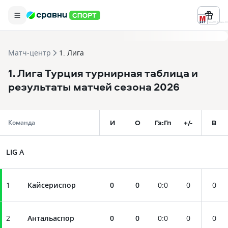
Реклама ООО «БК «Марафон» ИНН 
Матч-центр
1. Лига
1. Лига Турция турнирная таблица и
результаты матчей сезона 2026
И
О
Гз:Гп
+/-
В
Команда
LIG A
1
Кайсериспор
0
0
0
:
0
0
0
2
Антальаспор
0
0
0
:
0
0
0