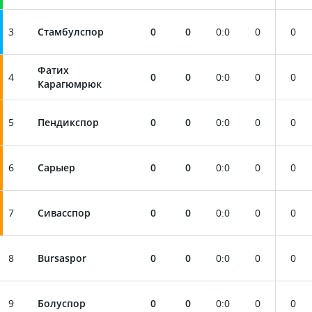
3
Стамбулспор
0
0
0
:
0
0
0
Фатих
4
0
0
0
:
0
0
0
Карагюмрюк
5
Пендикспор
0
0
0
:
0
0
0
6
Сарыер
0
0
0
:
0
0
0
7
Сивасспор
0
0
0
:
0
0
0
8
Bursaspor
0
0
0
:
0
0
0
9
Болуспор
0
0
0
:
0
0
0