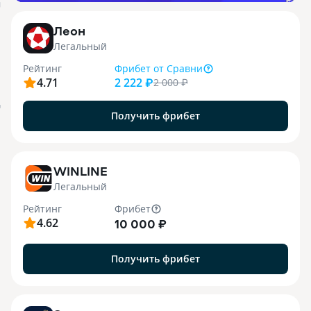
j
Леон
Легальный
Рейтинг
Фрибет
от Сравни
4.71
2 222 ₽
2 000
₽
я
Получить фрибет
WINLINE
Легальный
Рейтинг
Фрибет
4.62
10 000 ₽
Получить фрибет