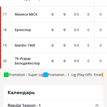
17
Маниса ББСК
0
0
0
:
0
0
0
18
Ерокспор
0
0
0
:
0
0
0
19
Mardin 1969
0
0
0
:
0
0
0
76 Игдыр
20
0
0
0
:
0
0
0
Беледийеспор
Promotion - Super Lig
Promotion - 1. Lig (Play Offs: Final)
Календарь
Regular Season - 1