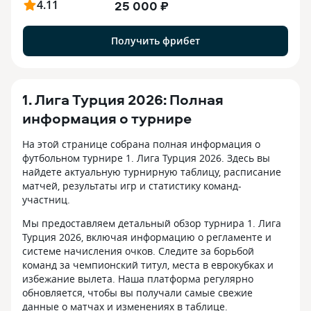
4.11
25 000 ₽
Получить фрибет
1. Лига Турция 2026: Полная
информация о турнире
На этой странице собрана полная информация о
футбольном турнире 1. Лига Турция 2026. Здесь вы
найдете актуальную турнирную таблицу, расписание
матчей, результаты игр и статистику команд-
участниц.
Мы предоставляем детальный обзор турнира 1. Лига
Турция 2026, включая информацию о регламенте и
системе начисления очков. Следите за борьбой
команд за чемпионский титул, места в еврокубках и
избежание вылета. Наша платформа регулярно
обновляется, чтобы вы получали самые свежие
данные о матчах и изменениях в таблице.