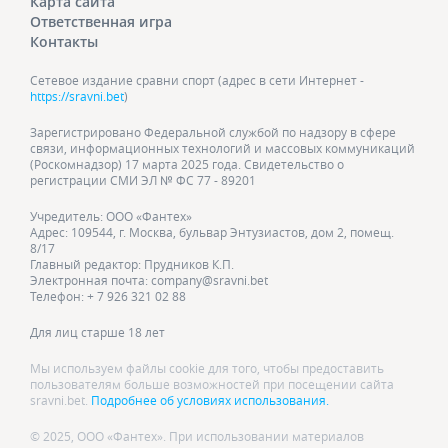
Карта сайта
Ответственная игра
Контакты
Сетевое издание сравни спорт (адрес в сети Интернет -
https://sravni.bet
)
Зарегистрировано Федеральной службой по надзору в сфере
связи, информационных технологий и массовых коммуникаций
(Роскомнадзор) 17 марта 2025 года. Свидетельство о
регистрации СМИ ЭЛ № ФС 77 - 89201
Учредитель: ООО «Фантех»
Адрес: 109544, г. Москва, бульвар Энтузиастов, дом 2, помещ.
8/17
Главный редактор: Прудников К.П.
Электронная почта: company@sravni.bet
Телефон: + 7 926 321 02 88
Для лиц старше 18 лет
Мы используем файлы cookie для того, чтобы предоставить
пользователям больше возможностей при посещении сайта
sravni.bet.
Подробнее об условиях использования.
© 2025, ООО «Фантех». При использовании материалов