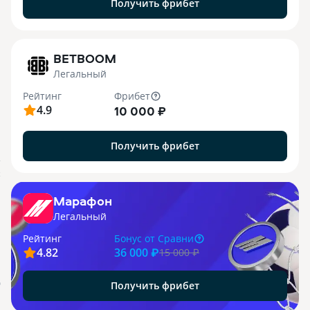
Получить фрибет
1
BETBOOM
Легальный
Рейтинг
Фрибет
4.9
10 000 ₽
Получить фрибет
.
X
Марафон
Легальный
Рейтинг
Бонус
от Сравни
4.82
36 000 ₽
15 000
₽
Получить фрибет
О