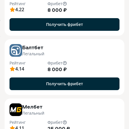
Рейтинг
Фрибет
4.22
8 000 ₽
О
Получить фрибет
o
Балтбет
Легальный
Рейтинг
Фрибет
4.14
8 000 ₽
Получить фрибет
7
Мелбет
Легальный
Рейтинг
Фрибет
4.11
25 000 ₽