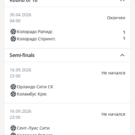
Round of 16
30.04.2026
Окончен
04:00
Колорадо Рапидс
1
1
Колорадо Спрингс
Semi-finals
16.09.2026
Не начался
23:00
Орландо Сити СК
Коламбус Крю
16.09.2026
Не начался
23:00
Сент-Луис Сити