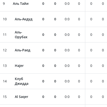
9
Аль Тайи
0
0
0
:
0
0
0
0
10
Аль-Акдуд
0
0
0
:
0
0
0
0
Аль-
11
0
0
0
:
0
0
0
0
Орубах
12
Аль-Раед
0
0
0
:
0
0
0
0
13
Hajer
0
0
0
:
0
0
0
0
Клуб
14
0
0
0
:
0
0
0
0
Джидда
15
Al Saqer
0
0
0
:
0
0
0
0