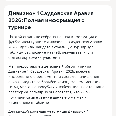
Дивизион 1 Саудовская Аравия
2026: Полная информация о
турнире
На этой странице собрана полная информация о
футбольном турнире Дивизион 1 Саудовская Аравия
2026. Здесь вы найдете актуальную турнирную
таблицу, расписание матчей, результаты игр и
статистику команд-участниц.
Мы предоставляем детальный обзор турнира
Дивизион 1 Саудовская Аравия 2026, включая
информацию о регламенте и системе начисления
очков. Следите за борьбой команд за чемпионский
титул, места в еврокубках и избежание вылета. Наша
платформа регулярно обновляется, чтобы вы
получали самые свежие данные о матчах и
изменениях в таблице.
Для каждой команды-участницы Дивизион 1