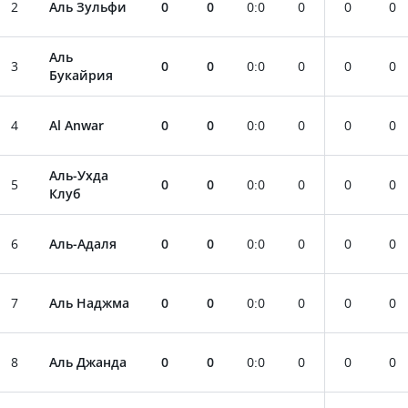
2
Аль Зульфи
0
0
0
:
0
0
0
0
Аль
3
0
0
0
:
0
0
0
0
Букайрия
4
Al Anwar
0
0
0
:
0
0
0
0
Аль-Ухда
5
0
0
0
:
0
0
0
0
Клуб
6
Аль-Адаля
0
0
0
:
0
0
0
0
7
Аль Наджма
0
0
0
:
0
0
0
0
8
Аль Джанда
0
0
0
:
0
0
0
0