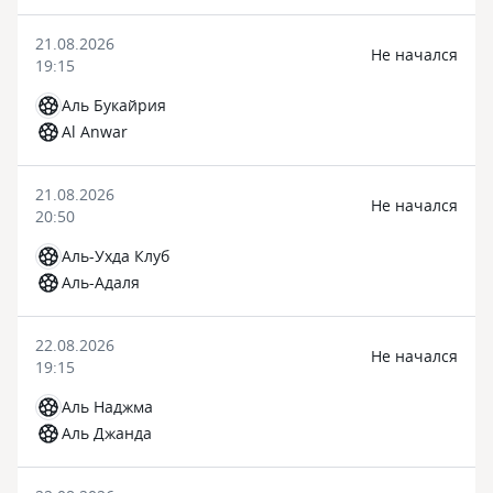
21.08.2026
Не начался
19:15
Аль Букайрия
Al Anwar
21.08.2026
Не начался
20:50
Аль-Ухда Клуб
Аль-Адаля
22.08.2026
Не начался
19:15
Аль Наджма
Аль Джанда