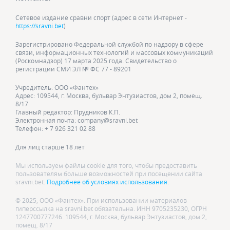
Сетевое издание сравни спорт (адрес в сети Интернет -
https://sravni.bet
)
Зарегистрировано Федеральной службой по надзору в сфере
связи, информационных технологий и массовых коммуникаций
(Роскомнадзор) 17 марта 2025 года. Свидетельство о
регистрации СМИ ЭЛ № ФС 77 - 89201
Учредитель: ООО «Фантех»
Адрес: 109544, г. Москва, бульвар Энтузиастов, дом 2, помещ.
8/17
Главный редактор: Прудников К.П.
Электронная почта: company@sravni.bet
Телефон: + 7 926 321 02 88
Для лиц старше 18 лет
Мы используем файлы cookie для того, чтобы предоставить
пользователям больше возможностей при посещении сайта
sravni.bet.
Подробнее об условиях использования.
© 2025, ООО «Фантех». При использовании материалов
гиперссылка на sravni.bet обязательна. ИНН 9705235230, ОГРН
1247700777246. 109544, г. Москва, бульвар Энтузиастов, дом 2,
помещ. 8/17