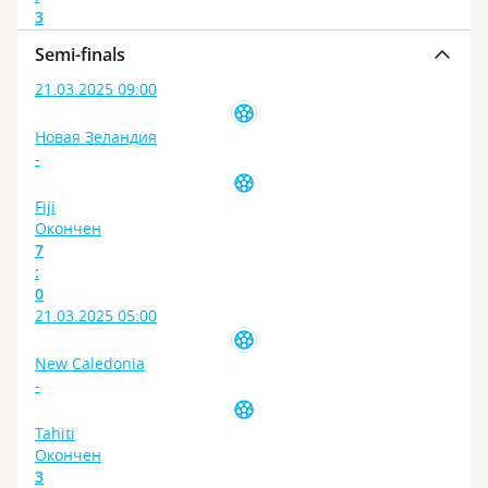
3
Semi-finals
21.03.2025 09:00
Новая Зеландия
-
Fiji
Окончен
7
:
0
21.03.2025 05:00
New Caledonia
-
Tahiti
Окончен
3