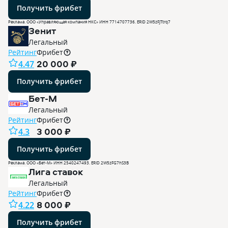
Получить фрибет
Реклама.
ООО «Управляющая компания НКС»
ИНН
7714707736
. ERID
2W5zFJTtrq7
Зенит
Легальный
Рейтинг
Фрибет
20 000 ₽
4.47
Получить фрибет
Бет-М
Легальный
Рейтинг
Фрибет
3 000 ₽
4.3
Получить фрибет
Реклама.
ООО «Бет-М»
ИНН
2540247493
. ERID
2W5zFG7hS3B
Лига ставок
Легальный
Рейтинг
Фрибет
8 000 ₽
4.22
Получить фрибет