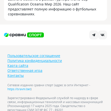
Qualification Oceania Мир 2026. Наш сайт
предоставляет полную информацию о футбольных
соревнованиях.
Пользовательское соглашение
Политика конфиденциальности
Карта сайта
Ответственная игра
Контакты
Сетевое издание сравни спорт (адрес в сети Интернет -
https://sravni.bet
)
Зарегистрировано Федеральной службой по надзору в сфере
связи, информационных технологий и массовых коммуникаций
(Роскомнадзор) 17 марта 2025 года. Свидетельство о
регистрации СМИ ЭЛ № ФС 77 - 89201