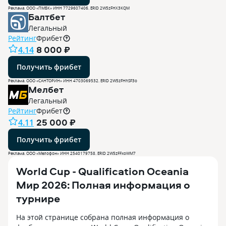
Реклама.
ООО «ПМБК»
ИНН
7729607406
. ERID
2W5zFHX3KQM
Балтбет
Легальный
Рейтинг
Фрибет
8 000 ₽
4.14
Получить фрибет
Реклама.
ООО «САНТОРИН»
ИНН
4703069532
. ERID
2W5zFHhSF3o
Мелбет
Легальный
Рейтинг
Фрибет
25 000 ₽
4.11
Получить фрибет
Реклама.
ООО «Мелофон»
ИНН
2540179758
. ERID
2W5zFFxoWM7
World Cup - Qualification Oceania
Мир 2026: Полная информация о
турнире
На этой странице собрана полная информация о