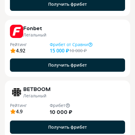
Получить фрибет
9
Fonbet
Легальный
Рейтинг
Фрибет
от Сравни
4.92
15 000 ₽
10 000
₽
Получить фрибет
1
BETBOOM
Легальный
Рейтинг
Фрибет
4.9
10 000 ₽
Получить фрибет
.