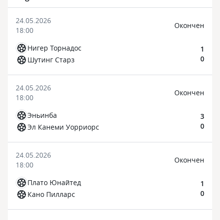
24.05.2026
Окончен
18:00
Нигер Торнадос
1
0
Шутинг Старз
24.05.2026
Окончен
18:00
Эньинба
3
0
Эл Канеми Уорриорс
24.05.2026
Окончен
18:00
Плато Юнайтед
1
0
Кано Пилларс