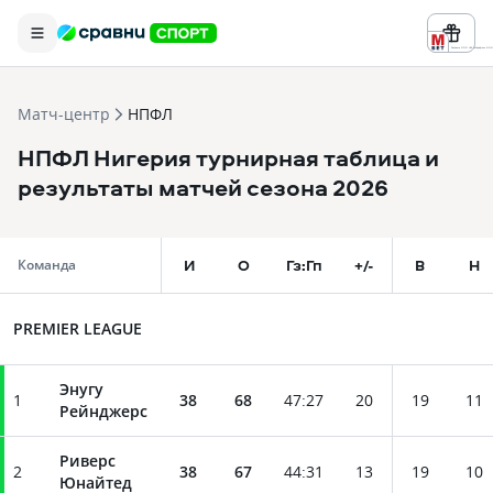
Реклама ООО «БК «Марафон» ИНН 
Матч-центр
НПФЛ
НПФЛ Нигерия турнирная таблица и
результаты матчей сезона 2026
И
О
Гз:Гп
+/-
В
Н
Команда
PREMIER LEAGUE
Энугу
1
38
68
47
:
27
20
19
11
Рейнджерс
Риверс
2
38
67
44
:
31
13
19
10
Юнайтед