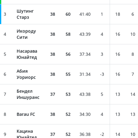
Шутинг
3
38
60
41
:
40
1
18
6
Старз
Икороду
4
38
58
43
:
39
4
16
10
Сити
Насарава
5
38
56
37
:
34
3
16
8
Юнайтед
Абия
6
38
55
31
:
34
-3
16
7
Уориорс
Бендел
7
37
53
43
:
38
5
13
14
Иншуранс
8
Barau FC
38
52
34
:
30
4
13
13
Кацина
9
37
52
36
:
38
-2
14
10
Юнайтед