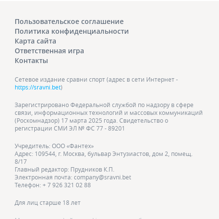
Пользовательское соглашение
Политика конфиденциальности
Карта сайта
Ответственная игра
Контакты
Сетевое издание сравни спорт (адрес в сети Интернет -
https://sravni.bet
)
Зарегистрировано Федеральной службой по надзору в сфере
связи, информационных технологий и массовых коммуникаций
(Роскомнадзор) 17 марта 2025 года. Свидетельство о
регистрации СМИ ЭЛ № ФС 77 - 89201
Учредитель: ООО «Фантех»
Адрес: 109544, г. Москва, бульвар Энтузиастов, дом 2, помещ.
8/17
Главный редактор: Прудников К.П.
Электронная почта: company@sravni.bet
Телефон: + 7 926 321 02 88
Для лиц старше 18 лет