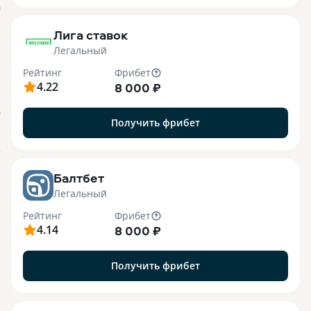
M
Лига ставок
Легальный
Рейтинг
Фрибет
4.22
8 000 ₽
О
Получить фрибет
o
Балтбет
Легальный
Рейтинг
Фрибет
4.14
8 000 ₽
Получить фрибет
7