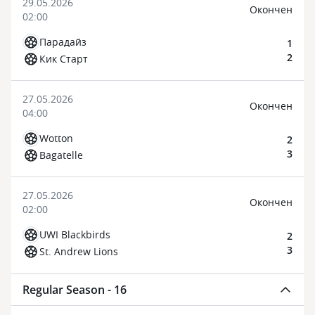
29.05.2026
Окончен
02:00
Парадайз
1
2
Кик Старт
27.05.2026
Окончен
04:00
Wotton
2
3
Bagatelle
27.05.2026
Окончен
02:00
UWI Blackbirds
2
3
St. Andrew Lions
Regular Season - 16