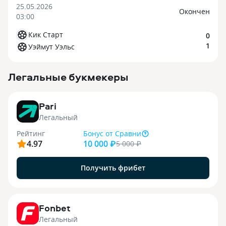
25.05.2026
Окончен
03:00
Кик Старт
0
1
Уэймут Уэльс
Легальные букмекеры
3
Pari
Легальный
Рейтинг
Бонус
от Сравни
4.97
10 000 ₽
5 000
₽
Получить фрибет
9
Fonbet
Легальный