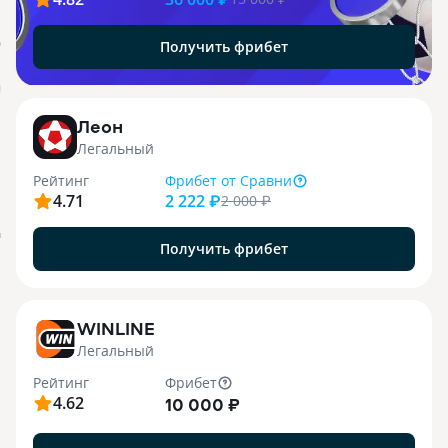
Получить фрибет
О
j
Леон
Легальный
Рейтинг
Фрибет
от Сравни
4.71
2 222 ₽
2 000
₽
я
Получить фрибет
WINLINE
Легальный
Рейтинг
Фрибет
4.62
10 000 ₽