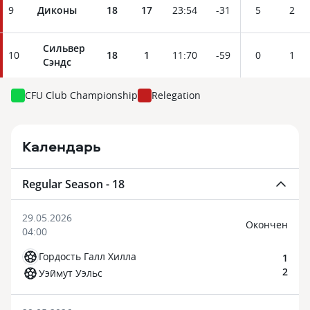
9
Диконы
18
17
23
:
54
-31
5
2
Сильвер
10
18
1
11
:
70
-59
0
1
Сэндс
CFU Club Championship
Relegation
Календарь
Regular Season - 18
29.05.2026
Окончен
04:00
Гордость Галл Хилла
1
2
Уэймут Уэльс