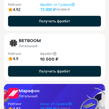
Рейтинг
Фрибет
от Сравни
4.92
15 000 ₽
10 000
₽
Получить фрибет
1
BETBOOM
Легальный
Рейтинг
Фрибет
4.9
10 000 ₽
Получить фрибет
.
X
Марафон
Легальный
Рейтинг
Бонус
от Сравни
4.82
36 000 ₽
15 000
₽