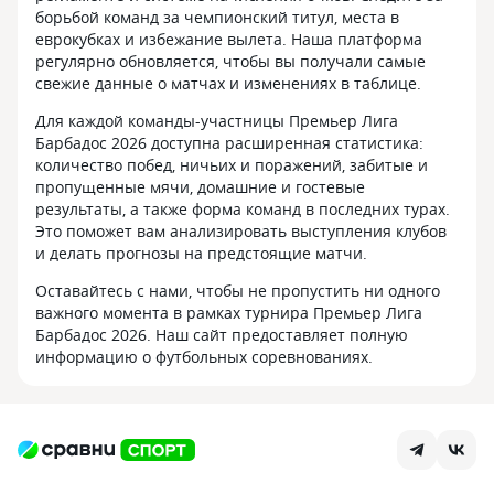
борьбой команд за чемпионский титул, места в
еврокубках и избежание вылета. Наша платформа
регулярно обновляется, чтобы вы получали самые
свежие данные о матчах и изменениях в таблице.
Для каждой команды-участницы Премьер Лига
Барбадос 2026 доступна расширенная статистика:
количество побед, ничьих и поражений, забитые и
пропущенные мячи, домашние и гостевые
результаты, а также форма команд в последних турах.
Это поможет вам анализировать выступления клубов
и делать прогнозы на предстоящие матчи.
Оставайтесь с нами, чтобы не пропустить ни одного
важного момента в рамках турнира Премьер Лига
Барбадос 2026. Наш сайт предоставляет полную
информацию о футбольных соревнованиях.