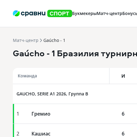
Букмекеры
Матч-центр
Бонус
Матч-центр
Gaúcho - 1
Gaúcho - 1 Бразилия турнир
И
Команда
GAUCHO, SERIE A1 2026, Группа B
1
Гремио
6
2
Кашиас
6