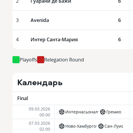
2
Гуарани де Бажи
6
3
Avenida
6
4
Интер Санта-Мария
6
Playoffs
Relegation Round
Календарь
Final
09.03.2026
-
Интернасьонал
Гремио
00:00
07.03.2026
-
Ново-Хамбурго
Сан-Луис
02:00