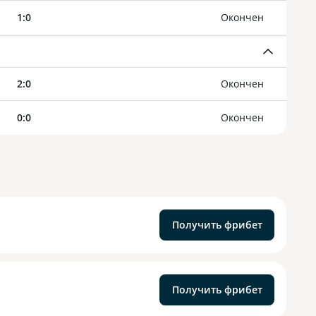
1
:
0
Окончен
2
:
0
Окончен
0
:
0
Окончен
Получить фрибет
Получить фрибет