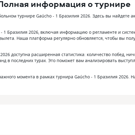
: Полная информация о турнире
ольном турнире Gaúcho - 1 Бразилия 2026. Здесь вы найдете а
 1 Бразилия 2026, включая информацию о регламенте и систем
 вылета. Наша платформа регулярно обновляется, чтобы вы пол
 2026 доступна расширенная статистика: количество побед, ни
анд в последних турах. Это поможет вам анализировать выступ
 важного момента в рамках турнира Gaúcho - 1 Бразилия 2026.