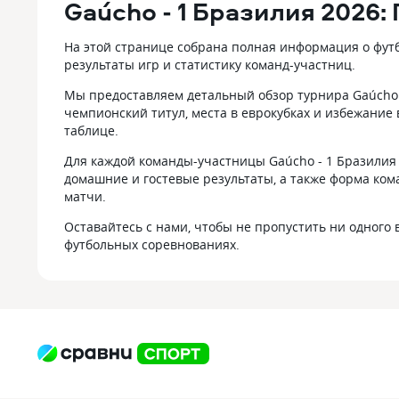
Gaúcho - 1 Бразилия 2026
На этой странице собрана полная информация о футб
результаты игр и статистику команд-участниц.
Мы предоставляем детальный обзор турнира Gaúcho -
чемпионский титул, места в еврокубках и избежание
таблице.
Для каждой команды-участницы Gaúcho - 1 Бразилия
домашние и гостевые результаты, а также форма ком
матчи.
Оставайтесь с нами, чтобы не пропустить ни одного
футбольных соревнованиях.