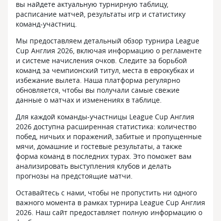
вы найдете актуальную турнирную таблицу,
расписание матчей, результаты игр и статистику
команд-участниц.
Мы предоставляем детальный обзор турнира League
Cup Англия 2026, включая информацию о регламенте
и системе начисления очков. Следите за борьбой
команд за чемпионский титул, места в еврокубках и
избежание вылета. Наша платформа регулярно
обновляется, чтобы вы получали самые свежие
данные о матчах и изменениях в таблице.
Для каждой команды-участницы League Cup Англия
2026 доступна расширенная статистика: количество
побед, ничьих и поражений, забитые и пропущенные
мячи, домашние и гостевые результаты, а также
форма команд в последних турах. Это поможет вам
анализировать выступления клубов и делать
прогнозы на предстоящие матчи.
Оставайтесь с нами, чтобы не пропустить ни одного
важного момента в рамках турнира League Cup Англия
2026. Наш сайт предоставляет полную информацию о