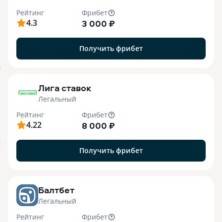
Рейтинг
Фрибет
4.3
3 000 ₽
Получить фрибет
M
Лига ставок
Легальный
Рейтинг
Фрибет
4.22
8 000 ₽
О
Получить фрибет
o
Балтбет
Легальный
Рейтинг
Фрибет