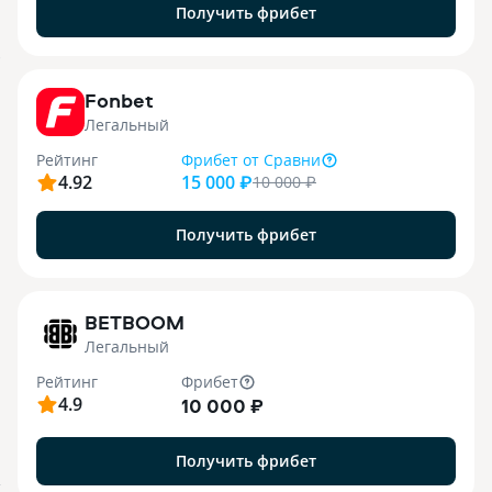
Получить фрибет
9
Fonbet
Легальный
Рейтинг
Фрибет
от Сравни
4.92
15 000 ₽
10 000
₽
Получить фрибет
1
BETBOOM
Легальный
Рейтинг
Фрибет
4.9
10 000 ₽
Получить фрибет
.