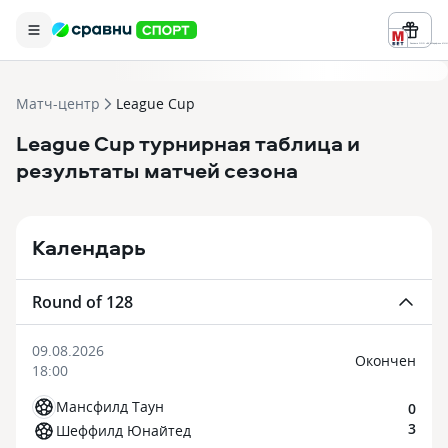
Реклама ООО «БК «Марафон» ИНН 
Матч-центр
League Cup
League Cup турнирная таблица и
результаты матчей сезона
Календарь
Round of 128
09.08.2026
Окончен
18:00
Мансфилд Таун
0
3
Шеффилд Юнайтед