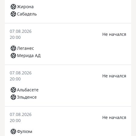
Жирона
Сабадель
07.08.2026
Не начался
20:00
Леганес
Мерида АД
07.08.2026
Не начался
20:00
Альбасете
Эльденсе
07.08.2026
Не начался
20:00
Фулхэм