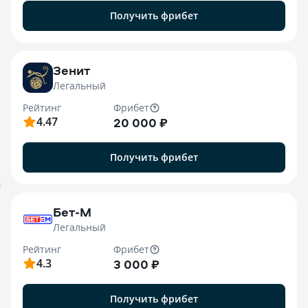
Получить фрибет
Зенит
Легальный
Рейтинг
Фрибет
4.47
20 000 ₽
Получить фрибет
B
Бет-М
Легальный
Рейтинг
Фрибет
4.3
3 000 ₽
Получить фрибет