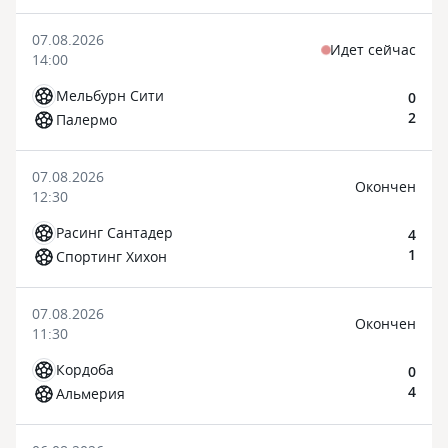
07.08.2026
Идет сейчас
14:00
Мельбурн Сити
0
2
Палермо
07.08.2026
Окончен
12:30
Расинг Сантадер
4
1
Спортинг Хихон
07.08.2026
Окончен
11:30
Кордоба
0
4
Альмерия