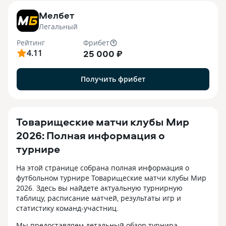
Мелбет
Легальный
Рейтинг
Фрибет
4.11
25 000 ₽
Получить фрибет
Товарищеские матчи клубы Мир
2026: Полная информация о
турнире
На этой странице собрана полная информация о
футбольном турнире Товарищеские матчи клубы Мир
2026. Здесь вы найдете актуальную турнирную
таблицу, расписание матчей, результаты игр и
статистику команд-участниц.
Мы предоставляем детальный обзор турнира