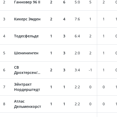
2
Ганновер 96 II
2
6
5
:
0
5
2
3
Кикерс Эмден
2
4
7
:
6
1
1
4
Тодесфельде
1
3
6
:
4
2
1
5
Шенининген
1
3
2
:
0
2
1
СВ
6
2
3
3
:
4
-1
1
Дрохтерсен/
Ассель
Эйнтрахт
7
1
1
2
:
2
0
0
Нордерштедт
Атлас
8
1
1
2
:
2
0
0
Дельменхорст