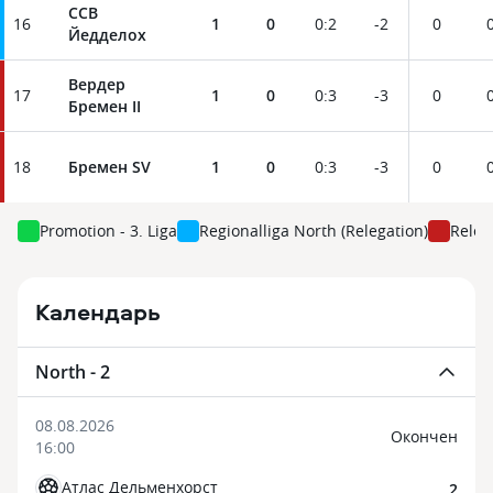
ССВ
16
1
0
0
:
2
-2
0
Йедделох
Вердер
17
1
0
0
:
3
-3
0
Бремен II
18
Бремен SV
1
0
0
:
3
-3
0
Promotion - 3. Liga
Regionalliga North (Relegation)
Releg
Календарь
North - 2
08.08.2026
Окончен
16:00
Атлас Дельменхорст
2