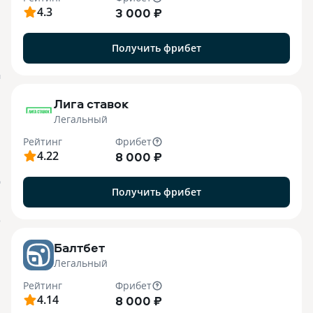
4.3
3 000 ₽
Получить фрибет
M
Лига ставок
Легальный
Рейтинг
Фрибет
4.22
8 000 ₽
О
Получить фрибет
o
Балтбет
Легальный
Рейтинг
Фрибет
4.14
8 000 ₽