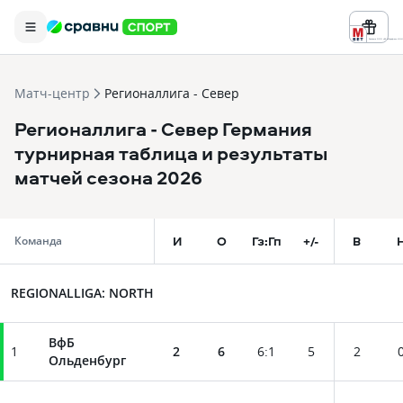
Реклама ООО «БК «Марафон» ИНН 
Матч-центр
Регионаллигa - Север
Регионаллигa - Север Германия
турнирная таблица и результаты
матчей сезона 2026
И
О
Гз:Гп
+/-
В
Команда
REGIONALLIGA: NORTH
ВфБ
1
2
6
6
:
1
5
2
Ольденбург