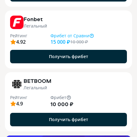
9
Fonbet
Легальный
Рейтинг
Фрибет
от Сравни
4.92
15 000 ₽
10 000
₽
Получить фрибет
1
BETBOOM
Легальный
Рейтинг
Фрибет
4.9
10 000 ₽
Получить фрибет
.
X