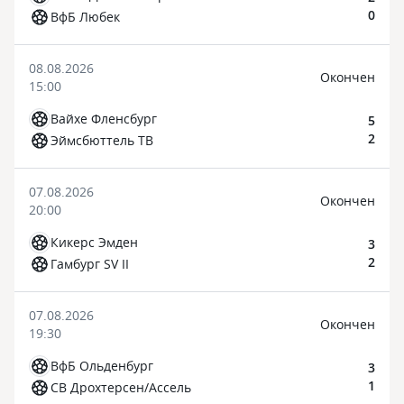
0
ВфБ Любек
08.08.2026
Окончен
15:00
Вайхе Фленсбург
5
2
Эймсбюттель ТВ
07.08.2026
Окончен
20:00
Кикерс Эмден
3
2
Гамбург SV II
07.08.2026
Окончен
19:30
ВфБ Ольденбург
3
1
СВ Дрохтерсен/Ассель