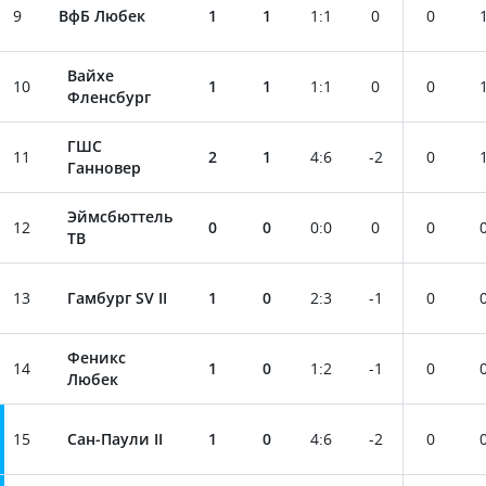
9
ВфБ Любек
1
1
1
:
1
0
0
Вайхе
10
1
1
1
:
1
0
0
Фленсбург
ГШС
11
2
1
4
:
6
-2
0
Ганновер
Эймсбюттель
12
0
0
0
:
0
0
0
ТВ
13
Гамбург SV II
1
0
2
:
3
-1
0
Феникс
14
1
0
1
:
2
-1
0
Любек
15
Сан-Паули II
1
0
4
:
6
-2
0