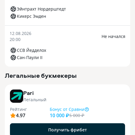
Эйнтрахт Нордерштедт
Кикерс Эмден
12.08.2026
Не начался
20:00
ССВ Йедделох
Сан-Паули II
Легальные букмекеры
3
Pari
Легальный
Рейтинг
Бонус
от Сравни
4.97
10 000 ₽
5 000
₽
Получить фрибет