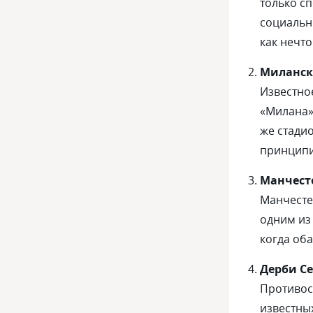
только с
социальн
как нечто
Миланско
Известно
«Милана»
же стади
принцип
Манчесте
Манчесте
одним из
когда об
Дерби Се
Противос
известны