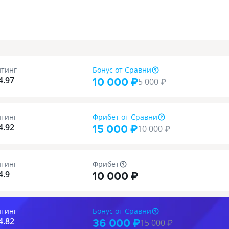
йтинг
Бонус
от Сравни
10 000 ₽
4.97
5 000
₽
йтинг
Фрибет
от Сравни
15 000 ₽
4.92
10 000
₽
йтинг
Фрибет
10 000 ₽
4.9
йтинг
Бонус
от Сравни
36 000 ₽
4.82
15 000
₽