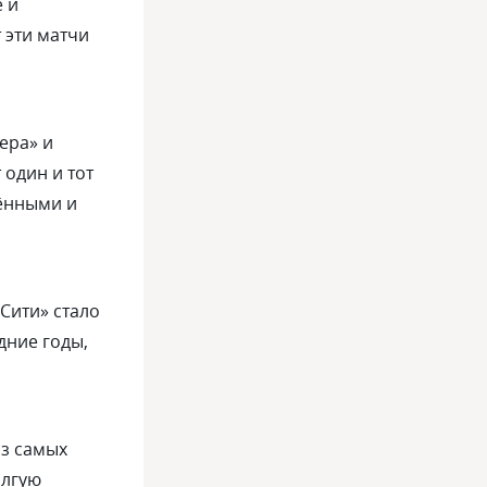
е и
 эти матчи
ера» и
 один и тот
жёнными и
Сити» стало
дние годы,
из самых
олгую