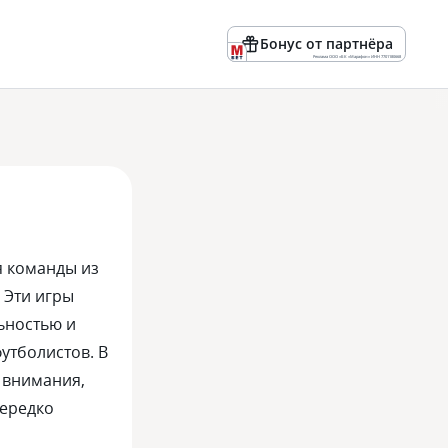
Бонус от партнёра
Реклама ООО «БК «Марафон» ИНН 7701180668
я команды из
 Эти игры
ьностью и
футболистов. В
 внимания,
нередко