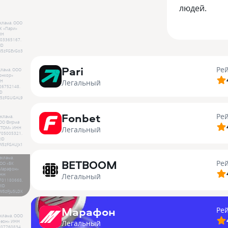
людей.
клама.
ООО
К «Пари»
НН
03365167
.
ID
5zFGEvGo3
Pari
Ре
клама.
ООО
онкор»
Легальный
Н
26752148
.
ID
5zFGUGAL9
Fonbet
Ре
еклама.
ОО Фирма
Легальный
СТОМ»
ИНН
705005321
.
RID
W5zFGAUJx1
еклама.
BETBOOM
Ре
ОО «БК
Марафон»
Легальный
НН
701180668
.
RID
W5zFJu5LDX
Марафон
Ре
клама.
ООО
Легальный
Леон»
ИНН
707760834
.