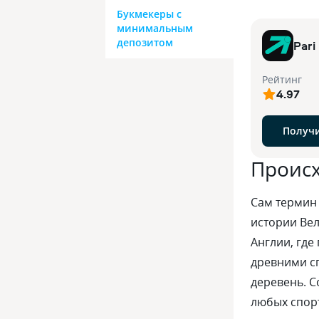
Букмекеры с
минимальным
депозитом
Pari
Рейтинг
4.97
Получи
Проис
Сам термин 
истории Вел
Англии, где
древними с
деревень. С
любых спор