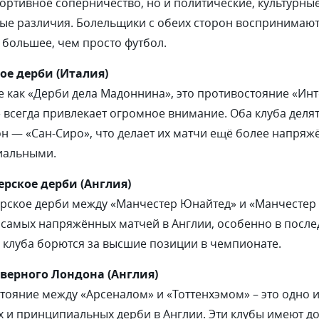
портивное соперничество, но и политические, культурны
ые различия. Болельщики с обеих сторон воспринимают
 большее, чем просто футбол.
е дерби (Италия)
е как «Дерби дела Мадоннина», это противостояние «Инт
 всегда привлекает огромное внимание. Оба клуба делят
он — «Сан-Сиро», что делает их матчи ещё более напря
иальными.
рское дерби (Англия)
рское дерби между «Манчестер Юнайтед» и «Манчестер 
 самых напряжённых матчей в Англии, особенно в после
а клуба борются за высшие позиции в чемпионате.
верного Лондона (Англия)
тояние между «Арсеналом» и «Тоттенхэмом» – это одно 
х и принципиальных дерби в Англии. Эти клубы имеют д