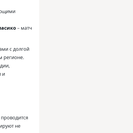
яющими
ласико
– матч
ами с долгой
м регионе.
дии,
и и
е проводится
ируют не