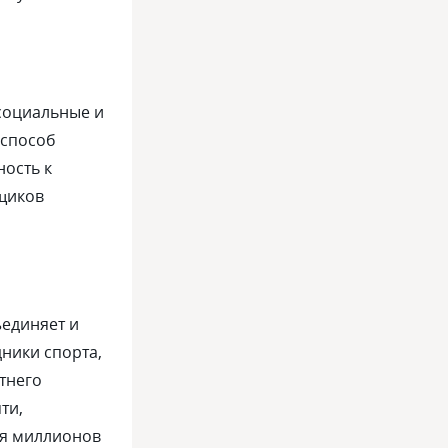
социальные и
 способ
ость к
ьщиков
ъединяет и
ники спорта,
етнего
ти,
для миллионов