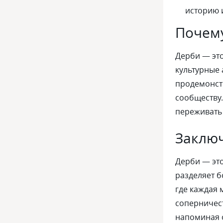
историю и
Почему
Дерби — эт
культурные 
продемонст
сообществу
переживать 
Заклю
Дерби — эт
разделяет б
где каждая 
соперничест
напоминая о