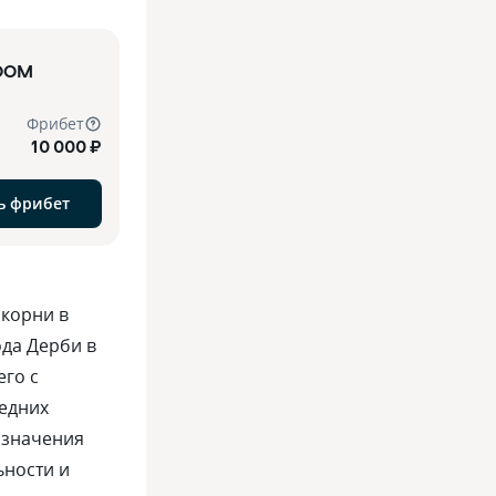
OOM
Фрибет
10 000 ₽
ь фрибет
 корни в
ода Дерби в
его с
едних
означения
ьности и