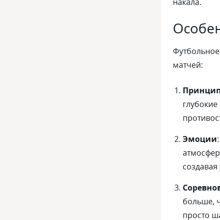
накала.
Особе
Футбольное 
матчей:
Принцип
глубокие
противос
Эмоции
атмосферо
создавая
Соревно
больше, ч
просто ш