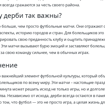
 всегда сражаются за честь своего района.
 дерби так важны?
о больше, чем просто футбольные матчи. Они отражают 
аспекты, историю городов и стран. Для болельщиков это
рировать свою преданность клубу и ощутить принадлежн
. Эти матчи вызывают бурю эмоций и заставляют болел
за свою команду сильнее, чем в обычных играх.
чение
о важнейший элемент футбольной культуры, который об
олельщиков по всему миру. Эти матчи – настоящие празд
минута может решить исход не только игры, но и долгол
ва. Независимо от исхода, дерби всегда остаются в памя
 том, что футбол — это не просто игра, а целая жизнь 