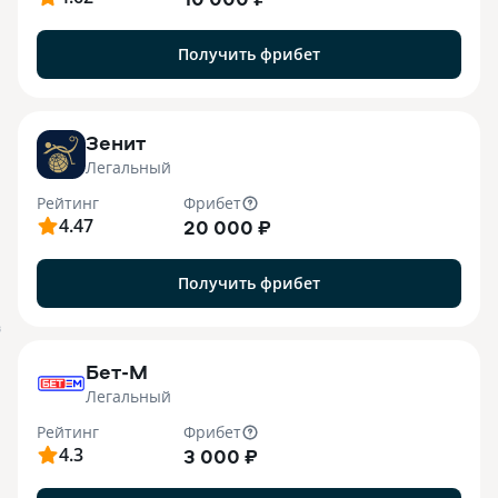
Получить фрибет
Зенит
Легальный
Рейтинг
Фрибет
4.47
20 000 ₽
Получить фрибет
B
Бет-М
Легальный
Рейтинг
Фрибет
4.3
3 000 ₽