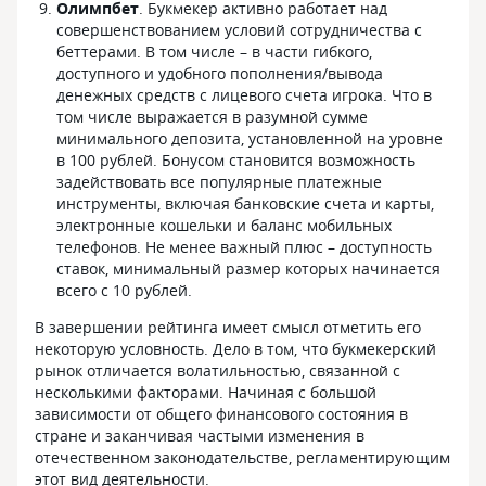
Олимпбет
. Букмекер активно работает над
совершенствованием условий сотрудничества с
беттерами. В том числе – в части гибкого,
доступного и удобного пополнения/вывода
денежных средств с лицевого счета игрока. Что в
том числе выражается в разумной сумме
минимального депозита, установленной на уровне
в 100 рублей. Бонусом становится возможность
задействовать все популярные платежные
инструменты, включая банковские счета и карты,
электронные кошельки и баланс мобильных
телефонов. Не менее важный плюс – доступность
ставок, минимальный размер которых начинается
всего с 10 рублей.
В завершении рейтинга имеет смысл отметить его
некоторую условность. Дело в том, что букмекерский
рынок отличается волатильностью, связанной с
несколькими факторами. Начиная с большой
зависимости от общего финансового состояния в
стране и заканчивая частыми изменения в
отечественном законодательстве, регламентирующим
этот вид деятельности.