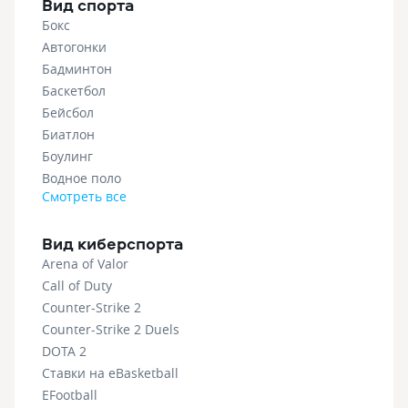
Вид спорта
Бокс
Автогонки
Бадминтон
Баскетбол
Бейсбол
Биатлон
Боулинг
Водное поло
Смотреть все
Вид киберспорта
Arena of Valor
Call of Duty
Counter-Strike 2
Counter-Strike 2 Duels
DOTA 2
Ставки на eBasketball
EFootball