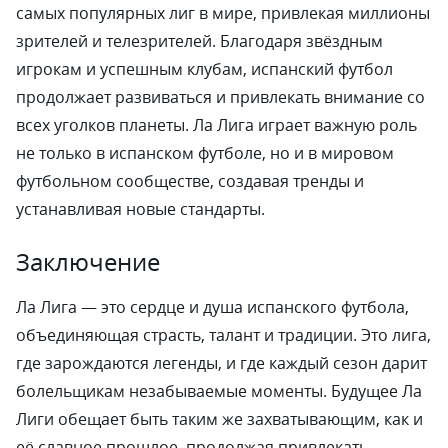
самых популярных лиг в мире, привлекая миллионы
зрителей и телезрителей. Благодаря звёздным
игрокам и успешным клубам, испанский футбол
продолжает развиваться и привлекать внимание со
всех уголков планеты. Ла Лига играет важную роль
не только в испанском футболе, но и в мировом
футбольном сообществе, создавая тренды и
устанавливая новые стандарты.
Заключение
Ла Лига — это сердце и душа испанского футбола,
объединяющая страсть, талант и традиции. Это лига,
где зарождаются легенды, и где каждый сезон дарит
болельщикам незабываемые моменты. Будущее Ла
Лиги обещает быть таким же захватывающим, как и
её славное прошлое, продолжая привлекать