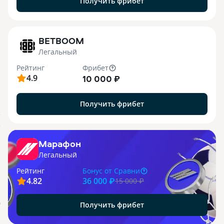
Получить фрибет
1
BETBOOM
Легальный
Рейтинг
Фрибет
4.9
10 000 ₽
Получить фрибет
.
X
Марафон
Легальный
Рейтинг
Бонус
от Сравни
4.82
36 000 ₽
15 000
₽
Получить фрибет
О