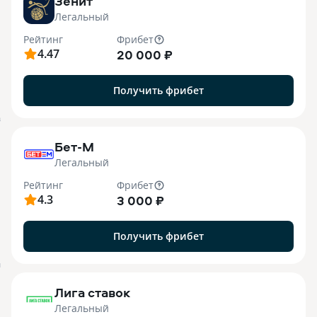
Зенит
Легальный
Рейтинг
Фрибет
4.47
20 000 ₽
Получить фрибет
B
Бет-М
Легальный
Рейтинг
Фрибет
4.3
3 000 ₽
Получить фрибет
M
Лига ставок
Легальный