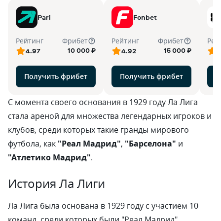
Pari
Fonbet
Рейтинг
Фрибет
Рейтинг
Фрибет
Рей
10 000 ₽
15 000 ₽
4.97
4.92
4
Получить фрибет
Получить фрибет
П
С момента своего основания в 1929 году Ла Лига
стала ареной для множества легендарных игроков и
клубов, среди которых такие гранды мирового
футбола, как
"Реал Мадрид"
,
"Барселона"
и
"Атлетико Мадрид"
.
История Ла Лиги
Ла Лига была основана в 1929 году с участием 10
команд, среди которых были "Реал Мадрид",