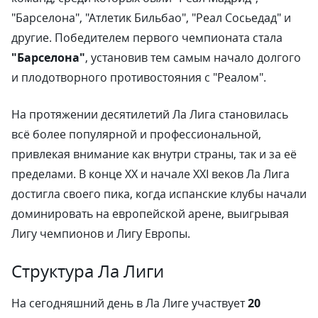
"Барселона", "Атлетик Бильбао", "Реал Сосьедад" и
другие. Победителем первого чемпионата стала
"Барселона"
, установив тем самым начало долгого
и плодотворного противостояния с "Реалом".
На протяжении десятилетий Ла Лига становилась
всё более популярной и профессиональной,
привлекая внимание как внутри страны, так и за её
пределами. В конце XX и начале XXI веков Ла Лига
достигла своего пика, когда испанские клубы начали
доминировать на европейской арене, выигрывая
Лигу чемпионов и Лигу Европы.
Структура Ла Лиги
На сегодняшний день в Ла Лиге участвует
20