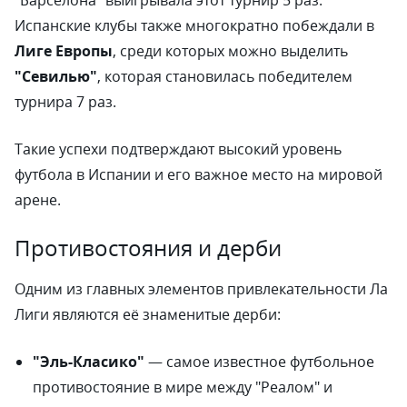
"Барселона" выигрывала этот турнир 5 раз.
Испанские клубы также многократно побеждали в
Лиге Европы
, среди которых можно выделить
"Севилью"
, которая становилась победителем
турнира 7 раз.
Такие успехи подтверждают высокий уровень
футбола в Испании и его важное место на мировой
арене.
Противостояния и дерби
Одним из главных элементов привлекательности Ла
Лиги являются её знаменитые дерби:
"Эль-Класико"
— самое известное футбольное
противостояние в мире между "Реалом" и