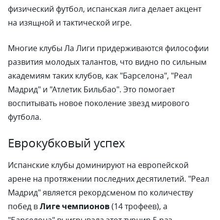
физический футбол, испанская лига делает акцент
на изящной и тактической игре.
Многие клубы Ла Лиги придерживаются философии
развития молодых талантов, что видно по сильным
академиям таких клубов, как "Барселона", "Реал
Мадрид" и "Атлетик Бильбао". Это помогает
воспитывать новое поколение звезд мирового
футбола.
Еврокубковый успех
Испанские клубы доминируют на европейской
арене на протяжении последних десятилетий. "Реал
Мадрид" является рекордсменом по количеству
побед в
Лиге чемпионов
(14 трофеев), а