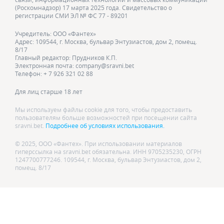
(Роскомнадзор) 17 марта 2025 года. Свидетельство о
регистрации СМИ ЭЛ № ФС 77 - 89201
Учредитель: ООО «Фантех»
Адрес: 109544, г. Москва, бульвар Энтузиастов, дом 2, помещ.
8/17
Главный редактор: Прудников К.П.
Электронная почта: company@sravni.bet
Телефон: + 7 926 321 02 88
Для лиц старше 18 лет
Мы используем файлы cookie для того, чтобы предоставить
пользователям больше возможностей при посещении сайта
sravni.bet.
Подробнее об условиях использования.
© 2025, ООО «Фантех». При использовании материалов
гиперссылка на sravni.bet обязательна. ИНН 9705235230, ОГРН
1247700777246. 109544, г. Москва, бульвар Энтузиастов, дом 2,
помещ. 8/17