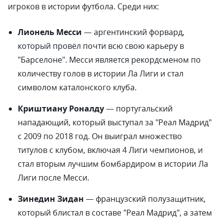
игроков в истории футбола. Среди них:
Лионель Месси
— аргентинский форвард,
который провёл почти всю свою карьеру в
"Барселоне". Месси является рекордсменом по
количеству голов в истории Ла Лиги и стал
символом каталонского клуба.
Криштиану Роналду
— португальский
нападающий, который выступал за "Реал Мадрид"
с 2009 по 2018 год. Он выиграл множество
титулов с клубом, включая 4 Лиги чемпионов, и
стал вторым лучшим бомбардиром в истории Ла
Лиги после Месси.
Зинедин Зидан
— французский полузащитник,
который блистал в составе "Реал Мадрид", а затем