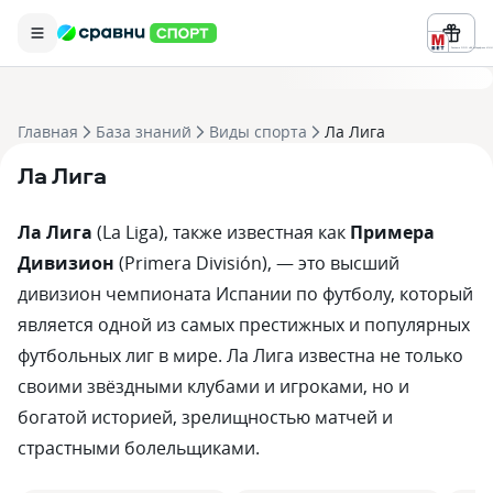
Реклама ООО «БК «Марафон» ИНН 
Главная
База знаний
Виды спорта
Ла Лига
Ла Лига
Ла Лига
(La Liga), также известная как
Примера
Дивизион
(Primera División), — это высший
дивизион чемпионата Испании по футболу, который
является одной из самых престижных и популярных
футбольных лиг в мире. Ла Лига известна не только
своими звёздными клубами и игроками, но и
богатой историей, зрелищностью матчей и
страстными болельщиками.